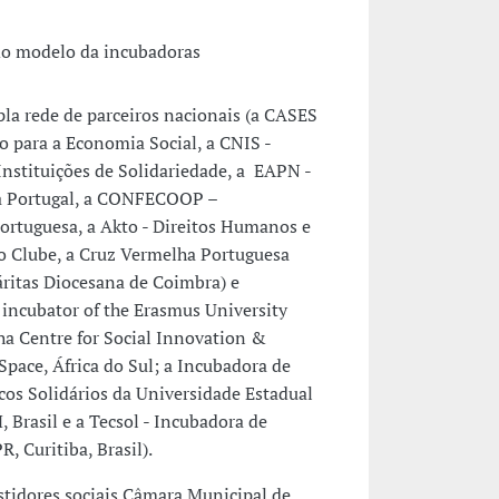
do modelo da incubadoras
la rede de parceiros nacionais (a CASES
io para a Economia Social, a CNIS -
Instituições de Solidariedade, a EAPN -
a Portugal, a CONFECOOP –
Portuguesa, a Akto - Direitos Humanos e
ro Clube, a Cruz Vermelha Portuguesa
Cáritas Diocesana de Coimbra) e
e incubator of the Erasmus University
ha Centre for Social Innovation &
pace, África do Sul; a Incubadora de
s Solidários da Universidade Estadual
 Brasil e a Tecsol - Incubadora de
, Curitiba, Brasil).
stidores sociais Câmara Municipal de