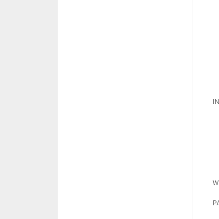
I
W
P