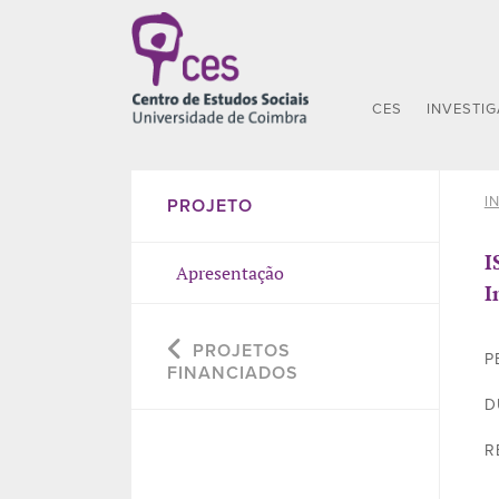
CES
INVESTI
I
PROJETO
I
Apresentação
I
PROJETOS
P
FINANCIADOS
D
R