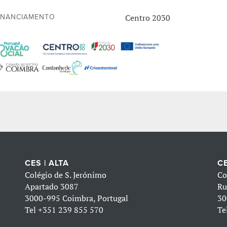
Centro 2030
INANCIAMENTO
CES | ALTA
CE
Colégio de S. Jerónimo
Co
Apartado 3087
Ru
3000-995 Coimbra, Portugal
30
Tel
+351 239 855 570
Te