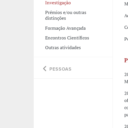
Investigação
M
Prémios e/ou outras
A
distinções
C
Formação Avançada
Encontros Científicos
P
Outras atividades
P
PESSOAS
2
M
2
o
c
p
2