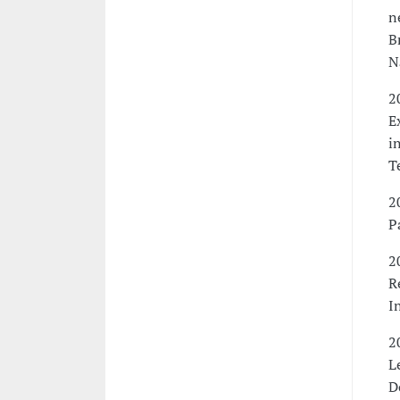
n
B
N
2
E
i
T
2
P
2
R
I
2
L
D