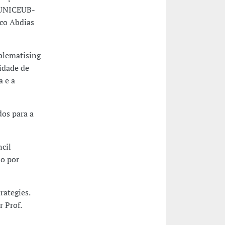
(UNICEUB-
co Abdias
oblematising
lidade de
a e a
os para a
cil
do por
rategies.
 Prof.