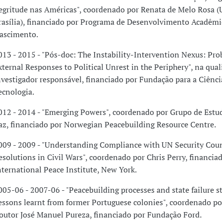
egritude nas Américas", coordenado por Renata de Melo Rosa 
rasília), financiado por Programa de Desenvolvimento Acadêmi
ascimento.
013 - 2015 - "Pós-doc: The Instability-Intervention Nexus: Pr
xternal Responses to Political Unrest in the Periphery", na qua
nvestigador responsável, financiado por Fundação para a Ciênci
ecnologia.
012 - 2014 - "Emerging Powers", coordenado por Grupo de Estud
az, financiado por Norwegian Peacebuilding Resource Centre.
009 - 2009 - "Understanding Compliance with UN Security Coun
esolutions in Civil Wars", coordenado por Chris Perry, financia
nternational Peace Institute, New York.
005-06 - 2007-06 - "Peacebuilding processes and state failure st
essons learnt from former Portuguese colonies", coordenado por
outor José Manuel Pureza, financiado por Fundação Ford.