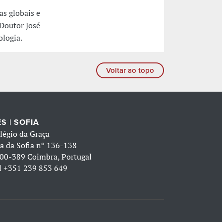
as globais e
 Doutor José
ologia.
Voltar ao topo
S | SOFIA
légio da Graça
a da Sofia nº 136-138
00-389 Coimbra, Portugal
l
+351 239 853 649