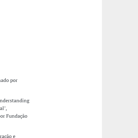
nado por
understanding
al",
por Fundação
ração e