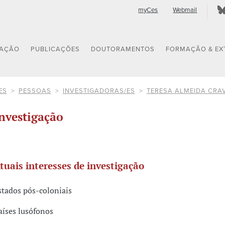
myCes
Webmail
GAÇÃO
PUBLICAÇÕES
DOUTORAMENTOS
FORMAÇÃO & EX
ES
PESSOAS
INVESTIGADORAS/ES
TERESA ALMEIDA CRA
nvestigação
tuais interesses de investigação
stados pós-coloniais
aíses lusófonos