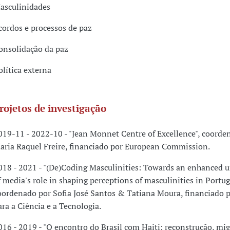
asculinidades
cordos e processos de paz
onsolidação da paz
olítica externa
rojetos de investigação
019-11 - 2022-10 - "Jean Monnet Centre of Excellence", coorde
aria Raquel Freire, financiado por European Commission.
018 - 2021 - "(De)Coding Masculinities: Towards an enhanced 
f media's role in shaping perceptions of masculinities in Portug
oordenado por Sofia José Santos & Tatiana Moura, financiado 
ara a Ciência e a Tecnologia.
016 - 2019 - "O encontro do Brasil com Haiti: reconstrução, mig