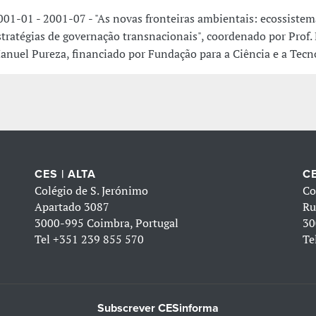
001-01 - 2001-07 - "As novas fronteiras ambientais: ecossistem
stratégias de governação transnacionais", coordenado por Prof.
anuel Pureza, financiado por Fundação para a Ciência e a Tecn
CES | ALTA
CE
Colégio de S. Jerónimo
Co
Apartado 3087
Ru
3000-995 Coimbra, Portugal
30
Tel
+351 239 855 570
Te
Subscrever CESinforma