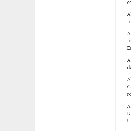
c
A
I
A
I
E
A
d
A
G
r
A
D
U