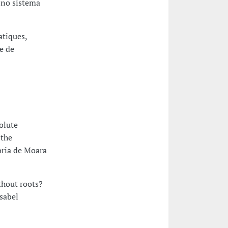
 no sistema
atiques,
re de
olute
 the
oria de Moara
thout roots?
sabel