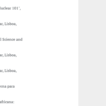
uclear 101",
r, Lisboa,
al Science and
r, Lisboa,
r, Lisboa,
erna para
africana: