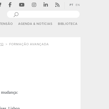
PT
EN
TENSÃO
AGENDA & NOTÍCIAS
BIBLIOTECA
VO
FORMAÇÃO AVANÇADA
m mudança:
ses, Lisboa,