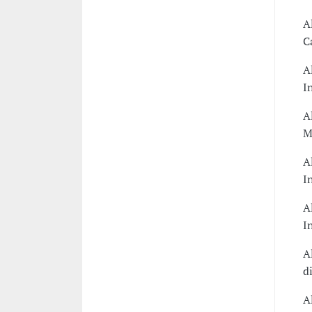
A
C
A
I
A
M
A
I
A
I
A
d
A