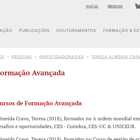
myCes
Webmail
GAÇÃO
PUBLICAÇÕES
DOUTORAMENTOS
FORMAÇÃO & EX
ES
PESSOAS
INVESTIGADORAS/ES
TERESA ALMEIDA CRA
ormação Avançada
ursos de Formação Avançada
lmeida Cravo, Teresa (2018), formador no A ordem mundial e
esafios e oportunidades, CES - Coimbra, CES-UC & UNICEUB.
lmeida Cravo, Teresa (2018), formador no Curso de gestão de cri