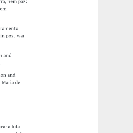
ra, nem paz:
z em
toramento
 in post-war
an and
.
ion and
l Maria de
ca: a luta