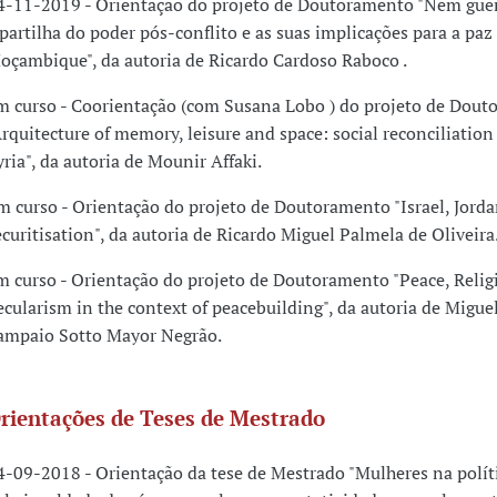
4-11-2019 - Orientação do projeto de Doutoramento "Nem guer
 partilha do poder pós-conflito e as suas implicações para a pa
oçambique", da autoria de Ricardo Cardoso Raboco .
m curso - Coorientação (com Susana Lobo ) do projeto de Dou
Arquitecture of memory, leisure and space: social reconciliation
yria", da autoria de Mounir Affaki.
m curso - Orientação do projeto de Doutoramento "Israel, Jord
ecuritisation", da autoria de Ricardo Miguel Palmela de Oliveira
m curso - Orientação do projeto de Doutoramento "Peace, Relig
ecularism in the context of peacebuilding", da autoria de Migue
ampaio Sotto Mayor Negrão.
rientações de Teses de Mestrado
4-09-2018 - Orientação da tese de Mestrado "Mulheres na políti