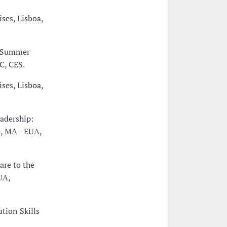
ses, Lisboa,
p Summer
C, CES.
ses, Lisboa,
adership:
, MA - EUA,
are to the
UA,
tion Skills