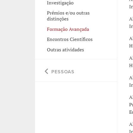
Investigação
I
Prémios e/ou outras
A
distinções
I
Formação Avançada
A
Encontros Científicos
H
Outras atividades
A
H
PESSOAS
A
I
A
P
E
A
I