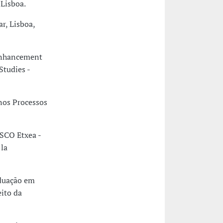
Lisboa.
r, Lisboa,
 Enhancement
Studies -
nos Processos
SCO Etxea -
 la
aduação em
ito da