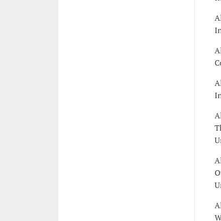
A
I
A
C
A
I
A
T
U
A
O
U
A
W