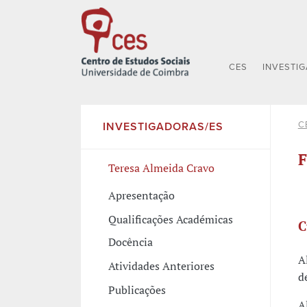
CES
INVESTI
C
INVESTIGADORAS/ES
F
Teresa Almeida Cravo
Apresentação
Qualificações Académicas
C
Docência
A
Atividades Anteriores
d
Publicações
A