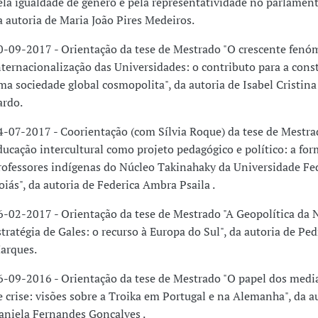
ela igualdade de género e pela representatividade no parlament
a autoria de Maria João Pires Medeiros.
0-09-2017 - Orientação da tese de Mestrado "O crescente fenó
nternacionalização das Universidades: o contributo para a cons
ma sociedade global cosmopolita", da autoria de Isabel Cristina
ardo.
4-07-2017 - Coorientação (com Sílvia Roque) da tese de Mestra
ducação intercultural como projeto pedagógico e político: a fo
rofessores indígenas do Núcleo Takinahaky da Universidade Fe
oiás", da autoria de Federica Ambra Psaila .
6-02-2017 - Orientação da tese de Mestrado "A Geopolítica da
stratégia de Gales: o recurso à Europa do Sul", da autoria de Pe
arques.
6-09-2016 - Orientação da tese de Mestrado "O papel dos med
e crise: visões sobre a Troika em Portugal e na Alemanha", da a
aniela Fernandes Gonçalves .