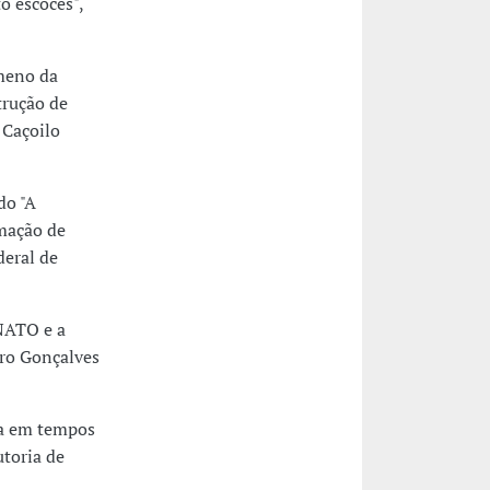
o escocês",
meno da
trução de
 Caçoilo
do "A
rmação de
deral de
 NATO e a
dro Gonçalves
ia em tempos
utoria de