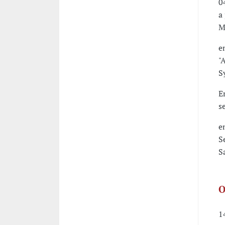
0
a
M
e
"
S
E
s
e
S
S
O
1