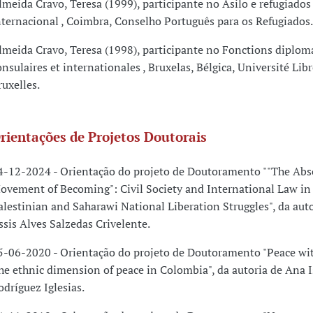
lmeida Cravo, Teresa (1999), participante no Asilo e refugiados
nternacional , Coimbra, Conselho Português para os Refugiados.
lmeida Cravo, Teresa (1998), participante no Fonctions diplom
onsulaires et internationales , Bruxelas, Bélgica, Université Lib
ruxelles.
rientações de Projetos Doutorais
4-12-2024 - Orientação do projeto de Doutoramento ""The Abs
ovement of Becoming": Civil Society and International Law in
alestinian and Saharawi National Liberation Struggles", da aut
ssis Alves Salzedas Crivelente.
5-06-2020 - Orientação do projeto de Doutoramento "Peace wi
he ethnic dimension of peace in Colombia", da autoria de Ana I
odríguez Iglesias.