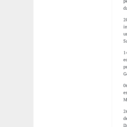
p
d
2
i
u
S
1
e
p
G
0
e
M
2
d
D