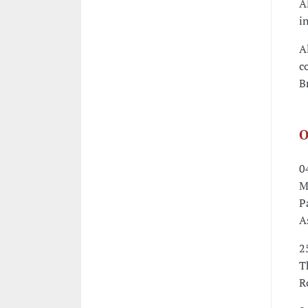
A
i
A
c
B
O
0
M
P
A
2
T
R