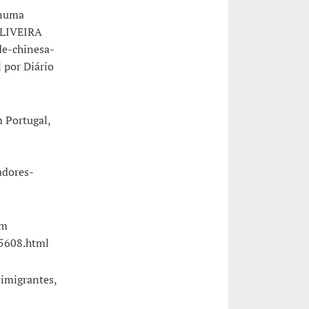
 numa
OLIVEIRA
de-chinesa-
por Diário
m Portugal,
adores-
em
95608.html
imigrantes,