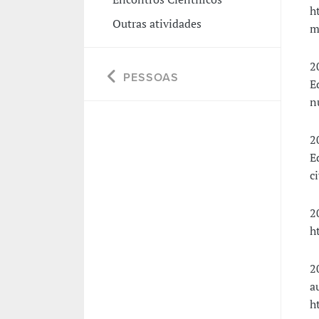
h
Outras atividades
m
2
PESSOAS
E
n
2
E
ci
2
h
2
a
h