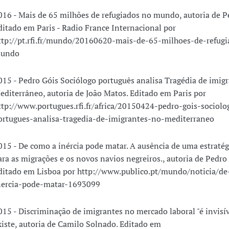
016 - Mais de 65 milhões de refugiados no mundo, autoria de P
ditado em Paris - Radio France Internacional por
ttp://pt.rfi.fr/mundo/20160620-mais-de-65-milhoes-de-refug
undo
015 - Pedro Góis Sociólogo português analisa Tragédia de imig
editerrâneo, autoria de João Matos. Editado em Paris por
ttp://www.portugues.rfi.fr/africa/20150424-pedro-gois-sociolo
ortugues-analisa-tragedia-de-imigrantes-no-mediterraneo
015 - De como a inércia pode matar. A ausência de uma estratég
ara as migrações e os novos navios negreiros., autoria de Pedro 
ditado em Lisboa por http://www.publico.pt/mundo/noticia/d
nercia-pode-matar-1693099
015 - Discriminação de imigrantes no mercado laboral "é invisí
xiste, autoria de Camilo Solnado. Editado em