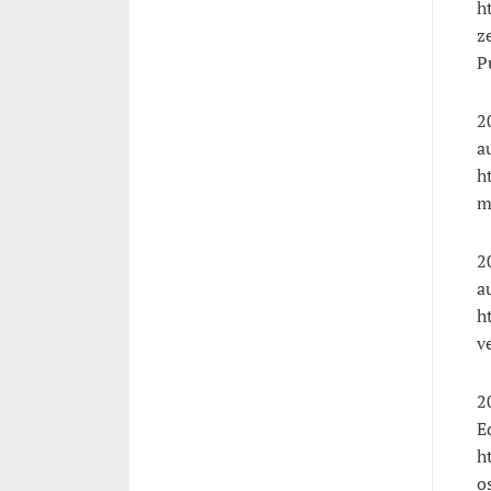
h
z
P
2
a
h
m
2
a
h
v
2
E
h
o