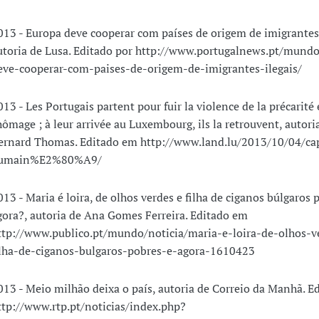
013 - Europa deve cooperar com países de origem de imigrantes 
utoria de Lusa. Editado por http://www.portugalnews.pt/mund
eve-cooperar-com-paises-de-origem-de-imigrantes-ilegais/
013 - Les Portugais partent pour fuir la violence de la précarité 
hômage ; à leur arrivée au Luxembourg, ils la retrouvent, autori
ernard Thomas. Editado em http://www.land.lu/2013/10/04/cap
umain%E2%80%A9/
013 - Maria é loira, de olhos verdes e filha de ciganos búlgaros 
gora?, autoria de Ana Gomes Ferreira. Editado em
ttp://www.publico.pt/mundo/noticia/maria-e-loira-de-olhos-v
ilha-de-ciganos-bulgaros-pobres-e-agora-1610423
013 - Meio milhão deixa o país, autoria de Correio da Manhã. E
ttp://www.rtp.pt/noticias/index.php?