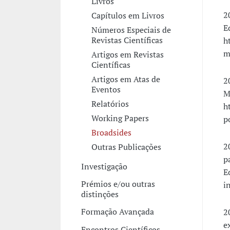
Livros
2
Capítulos em Livros
E
Números Especiais de
Revistas Científicas
h
m
Artigos em Revistas
Científicas
Artigos em Atas de
2
Eventos
M
Relatórios
h
Working Papers
p
Broadsides
2
Outras Publicações
p
Investigação
E
Prémios e/ou outras
i
distinções
Formação Avançada
2
e
Encontros Científicos