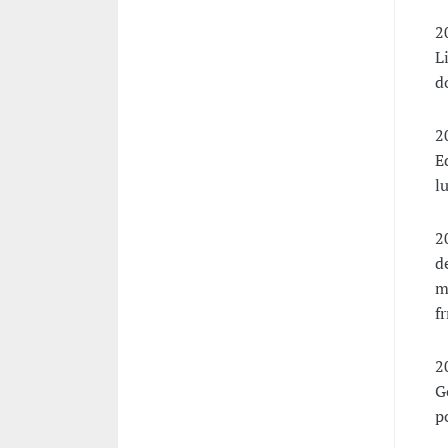
2
L
d
2
E
l
2
d
m
f
2
G
p