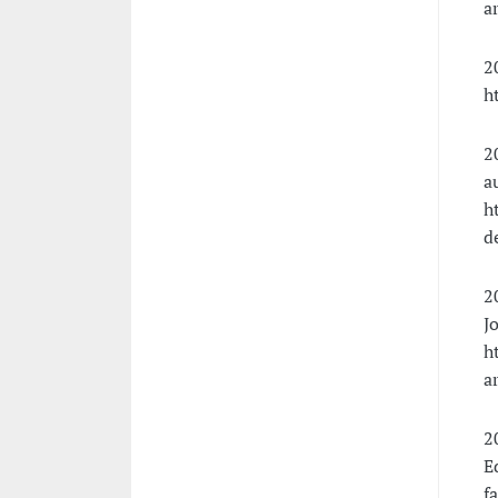
a
2
h
2
a
h
d
2
J
h
a
2
E
f