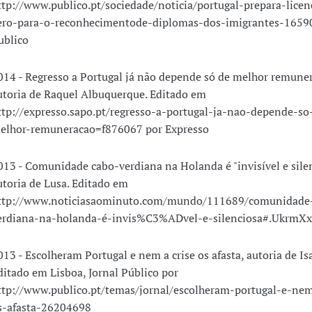
ttp://www.publico.pt/sociedade/noticia/portugal-prepara-lice
ero-para-o-reconhecimentode-diplomas-dos-imigrantes-1659
ublico
014 - Regresso a Portugal já não depende só de melhor remune
utoria de Raquel Albuquerque. Editado em
ttp://expresso.sapo.pt/regresso-a-portugal-ja-nao-depende-so
elhor-remuneracao=f876067 por Expresso
013 - Comunidade cabo-verdiana na Holanda é "invisível e silen
utoria de Lusa. Editado em
ttp://www.noticiasaominuto.com/mundo/111689/comunidade
erdiana-na-holanda-é-invis%C3%ADvel-e-silenciosa#.UkrmX
013 - Escolheram Portugal e nem a crise os afasta, autoria de Is
ditado em Lisboa, Jornal Público por
ttp://www.publico.pt/temas/jornal/escolheram-portugal-e-nem
s-afasta-26204698