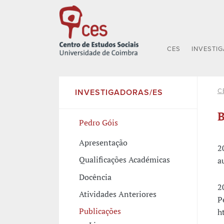
CES
INVESTI
C
INVESTIGADORAS/ES
B
Pedro Góis
Apresentação
2
Qualificações Académicas
a
Docência
2
Atividades Anteriores
P
Publicações
h