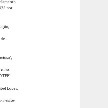
nciamento-
078 por
ração,
-de-
ciosa",
-cabo-
xYTFFI
abel Lopes.
-a-crise-