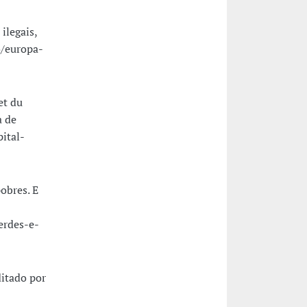
ilegais,
o/europa-
et du
a de
ital-
pobres. E
erdes-e-
ditado por