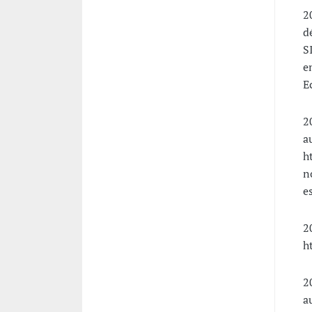
2
d
S
e
E
2
a
h
n
e
2
h
2
a