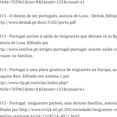
rticle=703965&tm=8&layout=123&visual=61
013 - O desejo de ser português, autoria de Lusa / Destak. Edita
ttp://www.destak.pt/docs/3102/porto.pdf
013 - Portugal assiste à saída de imigrantes que deixam cá as fa
utoria de Lusa. Editado por
ttp://www.ionline.pt/artigos/portugal/portugal-assiste-saida-i
eixam-ca-familias
013 - Portugal é uma placa giratória de migrantes na Europa, au
oaquim Reis. Editado em Antena 1 por
ttp://www.rtp.pt/noticias/index.php?
rticle=703965&tm=8&layout=123&visual=61
013 - Portugal: imigrantes partem, mas deixam famílias, autoria
ditado por http://www.tvi24.iol.pt/503/sociedade/imigrantes-
amilias-portugal-tvi24/1519574-4071.html