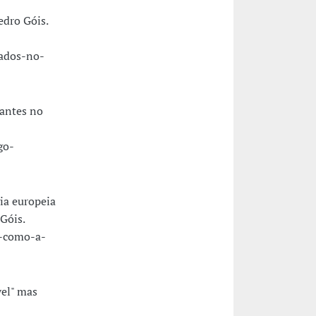
edro Góis.
iados-no-
rantes no
go-
ia europeia
Góis.
e-como-a-
vel" mas