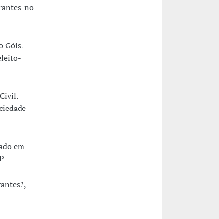
grantes-no-
o Góis.
leito-
Civil.
ciedade-
tado em
TP
rantes?,