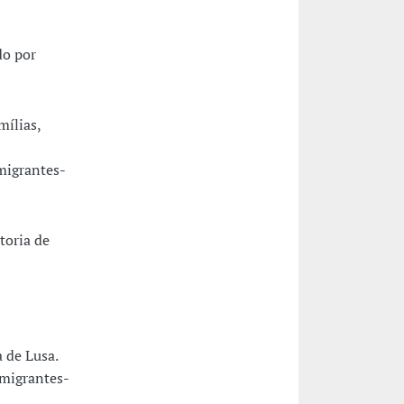
do por
mílias,
migrantes-
toria de
 de Lusa.
emigrantes-