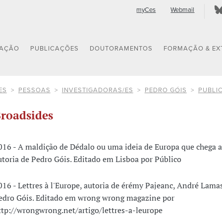
myCes
Webmail
GAÇÃO
PUBLICAÇÕES
DOUTORAMENTOS
FORMAÇÃO & EX
ES
PESSOAS
INVESTIGADORAS/ES
PEDRO GÓIS
PUBLI
roadsides
016 - A maldição de Dédalo ou uma ideia de Europa que chega a
utoria de Pedro Góis. Editado em Lisboa por Público
016 - Lettres à l'Europe, autoria de érémy Pajeanc, André Lamas
edro Góis. Editado em wrong wrong magazine por
ttp://wrongwrong.net/artigo/lettres-a-leurope