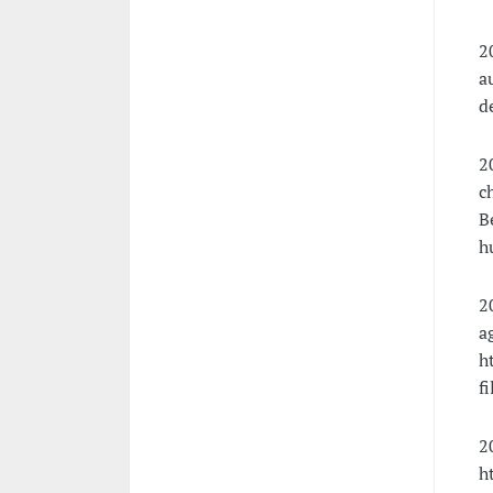
2
a
d
2
c
B
h
2
a
h
f
2
h