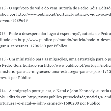
015 - O equívoco do vai e do vem, autoria de Pedro Góis. Edita
isboa por http://www.publico.pt/portugal/noticia/o-equivoco-d
o-vem-1689649
015 - Pode o desespero dar lugar à esperança?, autoria de Pedro
ditado em http://www.publico.pt/mundo/noticia/pode-o-deses
ugar-a-esperanca-1706560 por Público
015 - Um ministério para as migrações, uma estratégia para o pa
e Pedro Góis. Editado em http://www.publico.pt/portugal/noti
inisterio-para-as-migracoes-uma-estrategia-para-o-pais-171
rm=ult por Público
014 - A emigração portuguesa, o Natal e John Kennedy, autoria
óis. Editado em http://www.publico.pt/sociedade/noticia/a-em
ortuguesa-o-natal-e-john-kennedy-1680200 por Publico