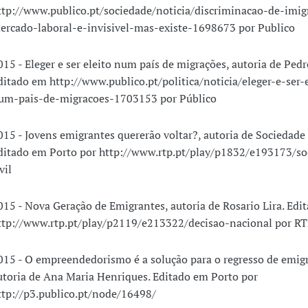
ttp://www.publico.pt/sociedade/noticia/discriminacao-de-imi
ercado-laboral-e-invisivel-mas-existe-1698673 por Publico
015 - Eleger e ser eleito num país de migrações, autoria de Pedr
ditado em http://www.publico.pt/politica/noticia/eleger-e-ser-e
um-pais-de-migracoes-1703153 por Público
015 - Jovens emigrantes quererão voltar?, autoria de Sociedade 
ditado em Porto por http://www.rtp.pt/play/p1832/e193173/so
vil
015 - Nova Geração de Emigrantes, autoria de Rosario Lira. Edi
ttp://www.rtp.pt/play/p2119/e213322/decisao-nacional por R
015 - O empreendedorismo é a solução para o regresso de emig
utoria de Ana Maria Henriques. Editado em Porto por
ttp://p3.publico.pt/node/16498/