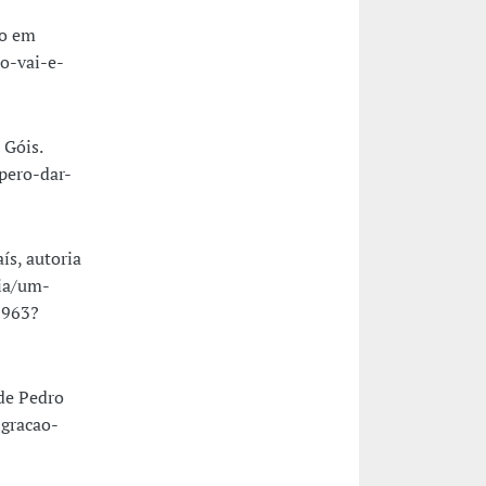
do em
o-vai-e-
 Góis.
pero-dar-
ís, autoria
cia/um-
3963?
 de Pedro
igracao-