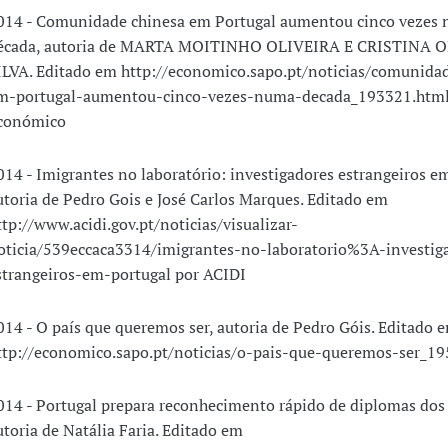
014 - Comunidade chinesa em Portugal aumentou cinco vezes
écada, autoria de MARTA MOITINHO OLIVEIRA E CRISTINA 
ILVA. Editado em http://economico.sapo.pt/noticias/comunida
m-portugal-aumentou-cinco-vezes-numa-decada_193321.html 
conómico
014 - Imigrantes no laboratório: investigadores estrangeiros e
utoria de Pedro Gois e José Carlos Marques. Editado em
ttp://www.acidi.gov.pt/noticias/visualizar-
oticia/539eccaca3314/imigrantes-no-laboratorio%3A-investig
strangeiros-em-portugal por ACIDI
014 - O país que queremos ser, autoria de Pedro Góis. Editado 
ttp://economico.sapo.pt/noticias/o-pais-que-queremos-ser_1
014 - Portugal prepara reconhecimento rápido de diplomas dos 
utoria de Natália Faria. Editado em