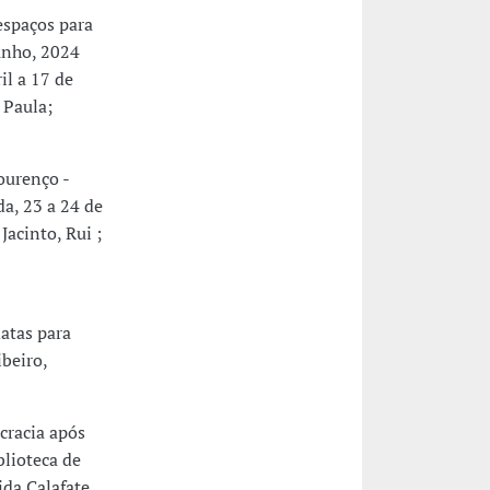
spaços para
Junho, 2024
il a 17 de
 Paula;
ourenço -
da, 23 a 24 de
Jacinto, Rui ;
atas para
beiro,
racia após
blioteca de
ida Calafate