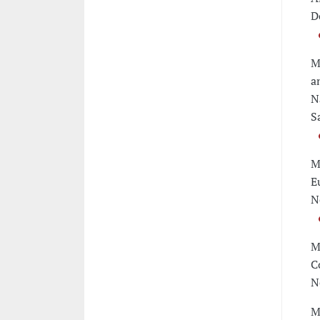
D
M
a
N
S
M
E
N
M
C
N
M