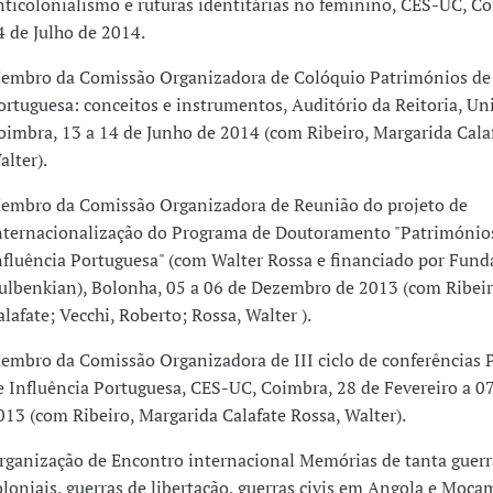
nticolonialismo e ruturas identitárias no feminino, CES-UC, Co
4 de Julho de 2014.
embro da Comissão Organizadora de Colóquio Patrimónios de 
ortuguesa: conceitos e instrumentos, Auditório da Reitoria, Un
oimbra, 13 a 14 de Junho de 2014 (com Ribeiro, Margarida Cala
alter).
embro da Comissão Organizadora de Reunião do projeto de
nternacionalização do Programa de Doutoramento "Património
nfluência Portuguesa" (com Walter Rossa e financiado por Fund
ulbenkian), Bolonha, 05 a 06 de Dezembro de 2013 (com Ribeir
alafate; Vecchi, Roberto; Rossa, Walter ).
embro da Comissão Organizadora de III ciclo de conferências 
e Influência Portuguesa, CES-UC, Coimbra, 28 de Fevereiro a 0
013 (com Ribeiro, Margarida Calafate Rossa, Walter).
rganização de Encontro internacional Memórias de tanta guerr
oloniais, guerras de libertação, guerras civis em Angola e Moç