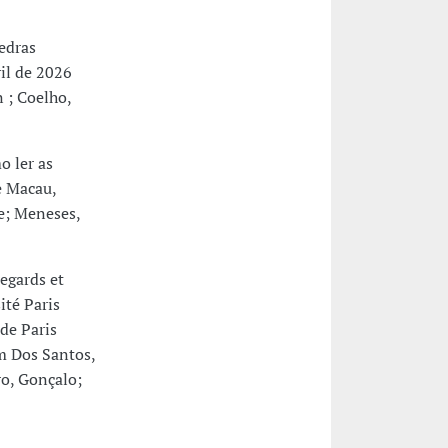
edras
il de 2026
n ; Coelho,
 ler as
e Macau,
e; Meneses,
egards et
ité Paris
de Paris
m Dos Santos,
ro, Gonçalo;