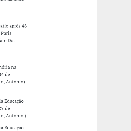
tie après 48
 Paris
fate Dos
mória na
04 de
o, António).
ia Educação
27 de
o, António ).
ia Educação