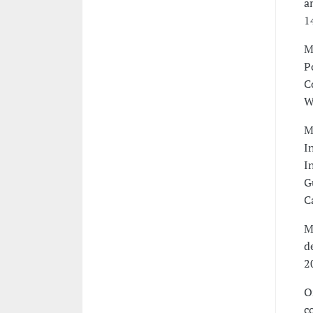
a
1
M
P
C
W
M
I
I
G
C
M
d
2
O
c