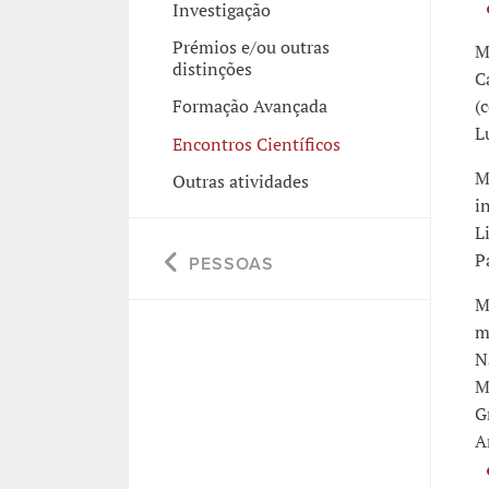
Investigação
Prémios e/ou outras
M
distinções
C
(
Formação Avançada
Lu
Encontros Científicos
M
Outras atividades
i
L
P
PESSOAS
M
m
N
M
G
A