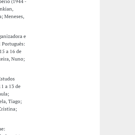
ério (1944 -
nkian,
a; Meneses,
anizadora e
l Português:
 15 a 16 de
xeira, Nuno;
Estudos
11 a 13 de
ula;
ela, Tiago;
ristina;
ue: