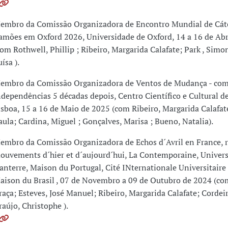
embro da Comissão Organizadora de Encontro Mundial de Cát
amões em Oxford 2026, Universidade de Oxford, 14 a 16 de Abr
com Rothwell, Phillip ; Ribeiro, Margarida Calafate; Park , Simo
ísa ).
embro da Comissão Organizadora de Ventos de Mudança - como
ndependências 5 décadas depois, Centro Científico e Cultural d
isboa, 15 a 16 de Maio de 2025 (com Ribeiro, Margarida Calafat
aula; Cardina, Miguel ; Gonçalves, Marisa ; Bueno, Natalia).
embro da Comissão Organizadora de Echos d´Avril en France, r
ouvements d´hier et d´aujourd´hui, La Contemporaine, Univers
anterre, Maison du Portugal, Cité INternationale Universitaire 
aison du Brasil , 07 de Novembro a 09 de Outubro de 2024 (co
raça; Esteves, José Manuel; Ribeiro, Margarida Calafate; Cordei
raújo, Christophe ).