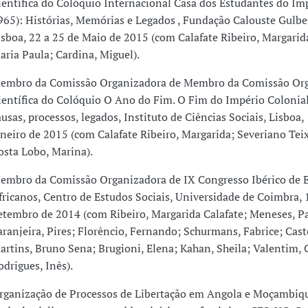
ientífica do Colóquio Internacional Casa dos Estudantes do Imp
965): Histórias, Memórias e Legados , Fundação Calouste Gulbe
isboa, 22 a 25 de Maio de 2015 (com Calafate Ribeiro, Margarid
aria Paula; Cardina, Miguel).
embro da Comissão Organizadora de Membro da Comissão Org
ientífica do Colóquio O Ano do Fim. O Fim do Império Colonia
ausas, processos, legados, Instituto de Ciências Sociais, Lisboa,
aneiro de 2015 (com Calafate Ribeiro, Margarida; Severiano Tei
osta Lobo, Marina).
embro da Comissão Organizadora de IX Congresso Ibérico de 
fricanos, Centro de Estudos Sociais, Universidade de Coimbra, 
etembro de 2014 (com Ribeiro, Margarida Calafate; Meneses, Pa
aranjeira, Pires; Florêncio, Fernando; Schurmans, Fabrice; Cast
artins, Bruno Sena; Brugioni, Elena; Kahan, Sheila; Valentim, C
odrigues, Inês).
rganização de Processos de Libertação em Angola e Moçambiq