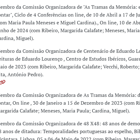
embro da Comissão Organizadora de "As Tramas da Memória: e
ontar", Ciclo de 4 Conferências on line, de 10 de Abril a 17 de 
com Maria Paula Meneses e Miguel Cardina)., On line, 10 de Abr
unho de 2024 (com Ribeiro, Margarida Calafate; Meneses, Maria
ardina, Miguel).
embro da Comissão Organizadora de Centenário de Eduardo L
eituras de Eduardo Lourenço , Centro de Estudos Ibéricos, Guar
aio de 2023 (com Ribeiro, Margarida Calafate; Vecchi, Roberto; 
ita, António Pedro).
embro da Comissão Organizadora de As Tramas da Memória: d
ontar, On line , 30 de Janeiro a 15 de Dezembro de 2023 (com Ri
argarida Calafate; Meneses, Maria Paula; Cardina, Miguel).
embro da Comissão Organizadora de 48 X48: 48 anos de democ
8 anos de ditadura: Temporalidades portuguesas ao espelho, Bi
lcântara, Lisboa, 05 a 06 de Maio de 2022 (com Ribeiro, Margar