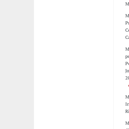
M
M
P
C
C
M
p
P
J
2
M
I
R
M