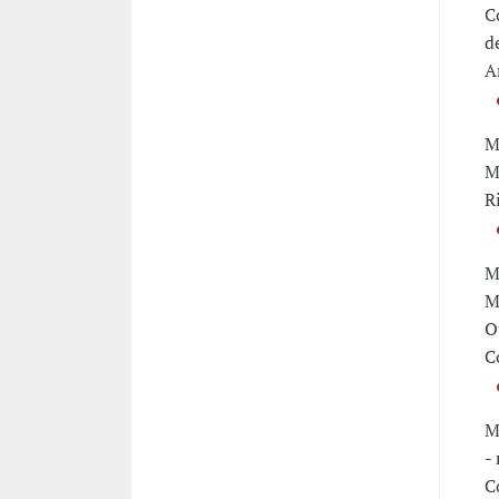
C
d
A
M
M
R
M
M
O
C
M
-
C