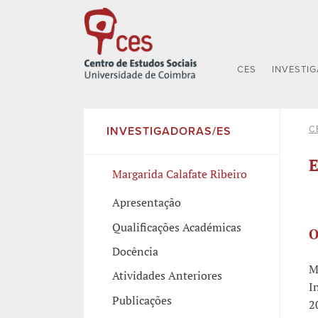
CES
INVESTI
C
INVESTIGADORAS/ES
E
Margarida Calafate Ribeiro
Apresentação
Qualificações Académicas
O
Docência
M
Atividades Anteriores
I
Publicações
2