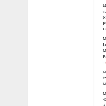
M
c
(
J
C
M
L
M
P
M
c
M
M
4
A