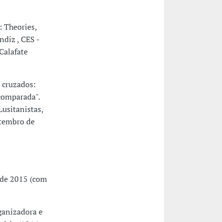
 Theories,
ndiz , CES -
Calafate
 cruzados:
comparada".
usitanistas,
etembro de
 de 2015 (com
anizadora e