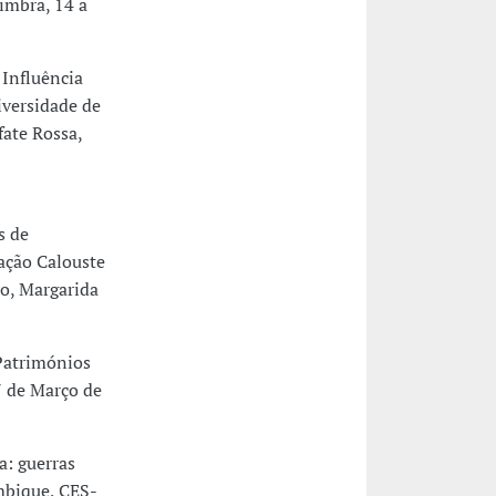
imbra, 14 a
Influência
iversidade de
fate Rossa,
s de
ação Calouste
o, Margarida
Patrimónios
7 de Março de
a: guerras
ambique, CES-