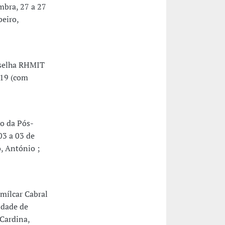
mbra, 27 a 27
eiro,
selha RHMIT
019 (com
o da Pós-
03 a 03 de
, António ;
mílcar Cabral
idade de
 Cardina,