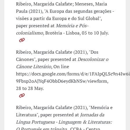
Ribeiro, Margarida Calafate; Meneses, Maria
Paula (2021), "A Europa das segundas gerações -
visões a partir da Europa e do Sul Global",
paper presented at
Memória e Pós-
colonialismo
, Brotèria - Lisboa, 05 to 10 July.
Ribeiro, Margarida Calafate (2021), "Dos
Cânones", paper presented at
Descolonizar o
Cânone Literário
, On line
https://docs.google.com/forms/d/e/1FAIpQLSc9n4Iw
9Fbxp2oAJYqF4ObbD6eydKbNSw/viewform,
28 to 28 May.
Ribeiro, Margarida Calafate (2021), "Memória e
Literatura", paper presented at
Jornadas da
Língua Portuguesa - Linguagem & Literaturas:
O Português em trânsito
, CCBA - Centro