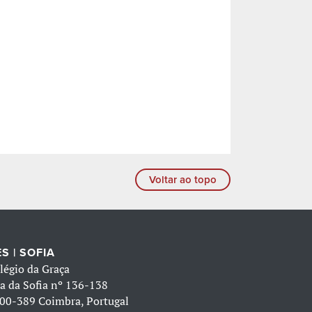
Voltar ao topo
S | SOFIA
légio da Graça
a da Sofia nº 136-138
00-389 Coimbra, Portugal