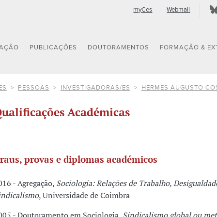
myCes
Webmail
GAÇÃO
PUBLICAÇÕES
DOUTORAMENTOS
FORMAÇÃO & EX
ES
PESSOAS
INVESTIGADORAS/ES
HERMES AUGUSTO CO
ualificações Académicas
raus, provas e diplomas académicos
016 - Agregação,
Sociologia: Relações de Trabalho, Desigualdade
indicalismo
, Universidade de Coimbra
005 - Doutoramento em Sociologia,
Sindicalismo global ou met