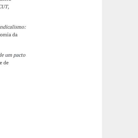
 CUT
,
indicalismo:
nomia da
de um pacto
e de