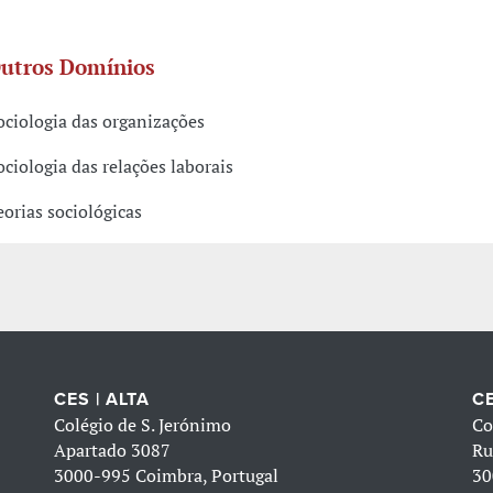
utros Domínios
ociologia das organizações
ociologia das relações laborais
eorias sociológicas
CES | ALTA
CE
Colégio de S. Jerónimo
Co
Apartado 3087
Ru
3000-995 Coimbra, Portugal
30