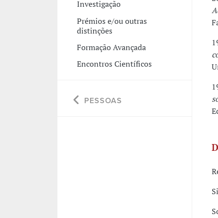
Investigação
A
Prémios e/ou outras
F
distinções
1
Formação Avançada
c
Encontros Científicos
U
1
s
PESSOAS
E
D
R
S
S