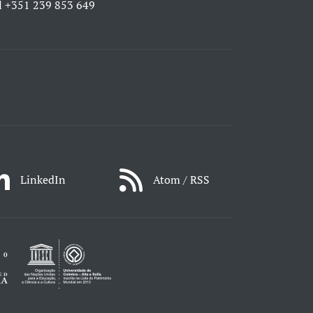
l
+351 239 853 649
LinkedIn
Atom / RSS