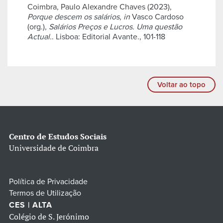
Coimbra, Paulo Alexandre Chaves (2023),
Porque descem os salários
,
in
Vasco Cardoso
(org.),
Salários Preços e Lucros. Uma questão
Actual.
. Lisboa: Editorial Avante., 101-118
Voltar ao topo
Centro de Estudos Sociais
Universidade de Coimbra
Política de Privacidade
Termos de Utilização
CES | ALTA
Colégio de S. Jerónimo