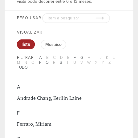
visita pode decorrer entre 6 e 12 meses.
PESQUISAR
VISUALIZAR
lista
Mosaico
FILTRAR
A
B
C
D
E
F
G
H
I
J
K
L
M
N
O
P
Q
R
S
T
U
V
W
X
Y
Z
TUDO
A
Andrade Chang, Kerilin Laine
F
Ferraro, Miriam