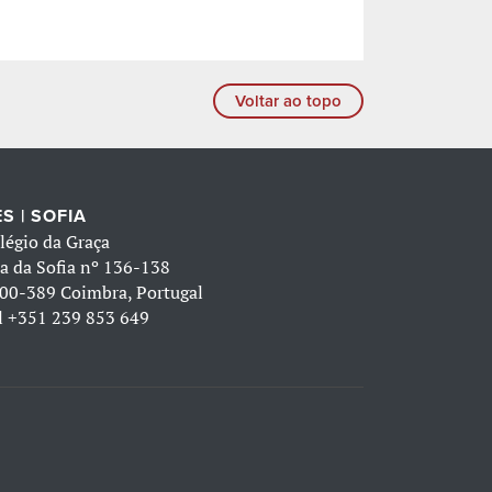
Voltar ao topo
S | SOFIA
légio da Graça
a da Sofia nº 136-138
00-389 Coimbra, Portugal
l
+351 239 853 649