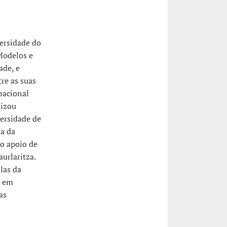
ersidade do
Modelos e
ade, e
re as suas
rnacional
lizou
versidade de
a da
o apoio de
urlaritza.
las da
o em
as