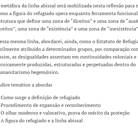
 metáfora da linha abissal será mobilizada nesta reflexão para 
omo a figura do refugiado opera enquanto ferramenta funcional
strutura que define uma zona de “direitos” e uma zona de “aus
ireitos”, uma zona de “existência” e uma zona de “inexistência”
essa mesma linha, abordarei, ainda, como o Estatuto de Refugi
acilmente atribuído a determinados grupos, por comparação co
ssim, as desigualdades assentam em continuidades coloniais e
ecnicamente produzidas, estruturadas e perpetuadas dentro do
umanitarismo hegemónico.
ndice temático a abordar
 Como surge a definição de refugiado
 Procedimento de expansão e reconhecimento
 O olhar moderno e valorativo, prova do mérito da proteção
 A figura do refugiado e a linha abissal