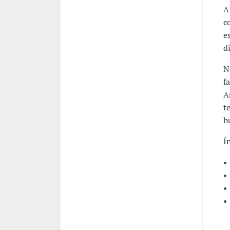
A
c
e
d
N
f
A
t
h
Í
•
•
•
•