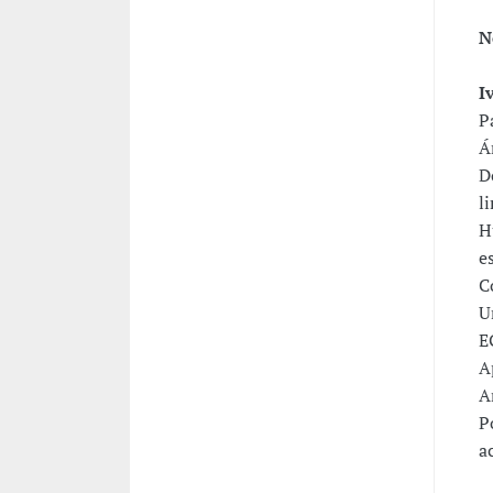
N
I
P
Á
D
l
H
e
C
U
E
A
A
P
a