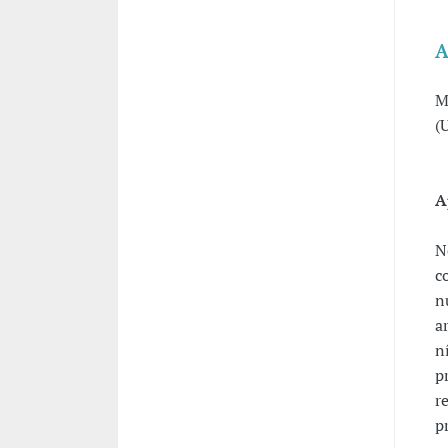
A
M
(
A
N
c
n
a
n
p
r
p