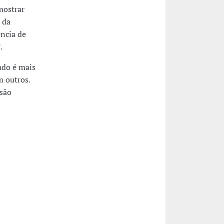
mostrar
 da
ência de
.
ado é mais
m outros.
 são