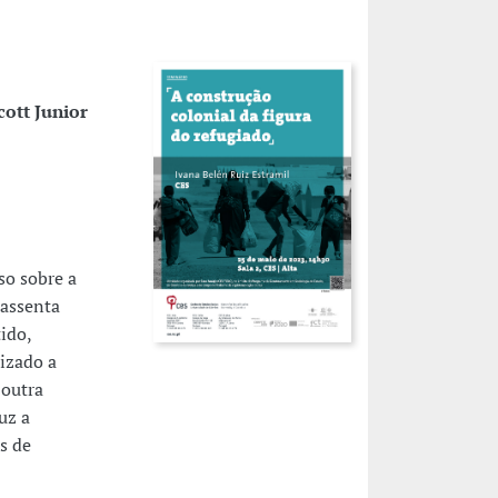
ott Junior
so sobre a
 assenta
ido,
izado a
 outra
uz a
s de