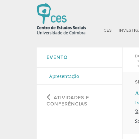
CES
INVESTI
D
EVENTO
Apresentação
S
A
ATIVIDADES E
I
CONFERÊNCIAS
2
S