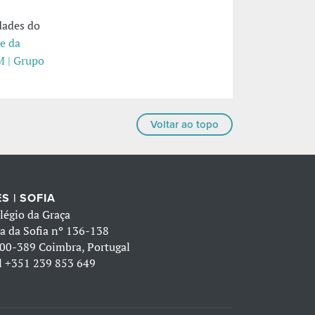
dades do
 e da
M | Grupo
Voltar ao topo
S | SOFIA
légio da Graça
a da Sofia nº 136-138
00-389 Coimbra, Portugal
l
+351 239 853 649