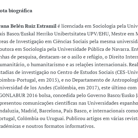
ota biográfica
vana Belén Ruiz Estramil
é licenciada em Sociologia pela Univ
aís Basco/Euskal Herriko Unibertsitatea UPV/EHU, Mestre em 
reas de Investigação em Ciências Sociais pela mesma universid
outora em Sociologia pela Universidade Pública de Navarra. Ent
inhas de pesquisa, destacam-se o asilo e refúgio, o Direito Inte
umanitário, o humanitarismo e as relações internacionais. Rea
stadias de investigação no Centro de Estudos Sociais (CES-Uni
oimbra-Portugal, em 2015), e no Departamento de Antropologi
niversidad de los Andes (Colômbia, em 2017), este último com 
GONLABUR 2016 bolsa, concedida pelo Governo Basco/Eusko Ja
presentou comunicações científicas nas Universidades espanho
ndaluzia, Madrid, Barcelona, País Basco, e internacionais com
ortugal, Colômbia ou Uruguai. Publicou artigos em várias revist
cadémicas e noutros formatos informativos.