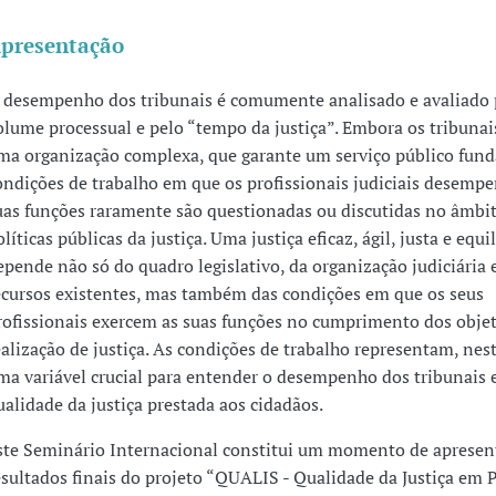
presentação
 desempenho dos tribunais é comumente analisado e avaliado 
olume processual e pelo “tempo da justiça”. Embora os tribunai
ma organização complexa, que garante um serviço público fund
ondições de trabalho em que os profissionais judiciais desemp
uas funções raramente são questionadas ou discutidas no âmbi
olíticas públicas da justiça. Uma justiça eficaz, ágil, justa e equi
epende não só do quadro legislativo, da organização judiciária 
ecursos existentes, mas também das condições em que os seus
rofissionais exercem as suas funções no cumprimento dos objet
ealização de justiça. As condições de trabalho representam, nes
ma variável crucial para entender o desempenho dos tribunais 
ualidade da justiça prestada aos cidadãos.
ste Seminário Internacional constitui um momento de apresen
esultados finais do projeto “QUALIS - Qualidade da Justiça em 