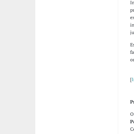
I
p
e
i
j
E
f
o
[
I
P
O
P
C