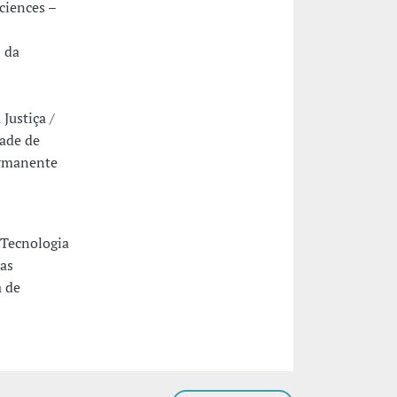
ciences –
 da
Justiça /
dade de
ermanente
 Tecnologia
as
 de