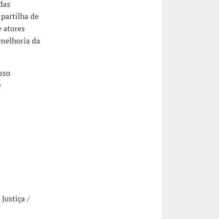
das
 partilha de
e atores
 melhoria da
sso
é
Justiça /