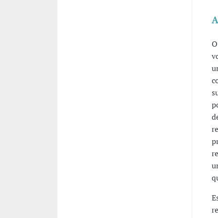
A
O
v
u
c
s
p
d
r
p
r
u
q
E
r