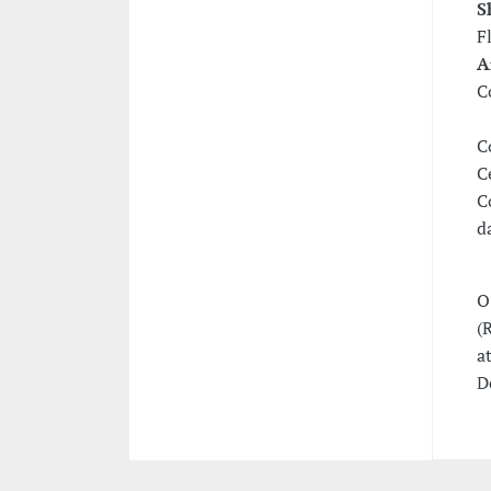
S
F
A
C
C
C
C
d
O
(
a
D