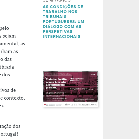
SEMINÁRIOS
AS CONDIÇÕES DE
TRABALHO NOS
TRIBUNAIS
PORTUGUESES: UM
DIÁLOGO COM AS
pelo
PERSPETIVAS
s sejam
INTERNACIONAIS
amental, as
enham as
to das
librada
e dos
ivos de
te contexto,
e a
tação dos
Portugal!