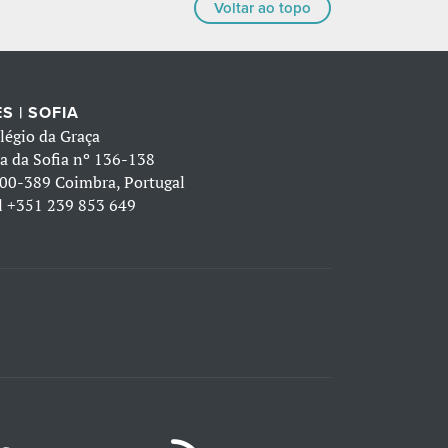
Voltar ao topo
S | SOFIA
légio da Graça
a da Sofia nº 136-138
00-389 Coimbra, Portugal
l
+351 239 853 649