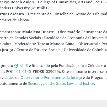
haryn Roach Anleu
– College of Humanities, Arts and Social S
linders University (Austrália)
rtur Cordeiro
– Presidente do Conselho de Gestão do Tribunal
omarca de Lisboa
omentadora:
Madalena Duarte
– Observatório Permanente da 
entro de Estudos Sociais / Faculdade de Economia da Universi
oimbra | Moderadora:
Teresa Maneca Lima
– Observatório P
a Justiça / Centro de Estudos Sociais / Universidade de Coimbra
 projeto
QUALIS
é financiado pela Fundação para a Ciência e a
Ref: POCI-01-0145-FEDER-029039). Este seminário insere-se n
tividades do
Observatório Permanente da Justiça
e do Programa
outoramento de
Sociology of the State, Law, and Justice
.