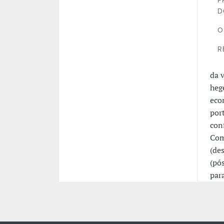
P
D
O
R
da 
heg
eco
por
con
Com
(de
(pó
par