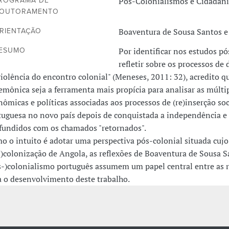
Pós-Colonialismos e Cidadani
ROGRAMA DE
OUTORAMENTO
Boaventura de Sousa Santos e
RIENTAÇÃO
Por identificar nos estudos pó
ESUMO
refletir sobre os processos de
violência do encontro colonial" (Meneses, 2011: 32), acredito 
emônica seja a ferramenta mais propícia para analisar as múltipl
nômicas e políticas associadas aos processos de (re)inserção so
tuguesa no novo país depois de conquistada a independência e
fundidos com os chamados "retornados".
o o intuito é adotar uma perspectiva pós-colonial situada cujo
s)colonização de Angola, as reflexões de Boaventura de Sousa S
s-)colonialismo português assumem um papel central entre as r
a o desenvolvimento deste trabalho.