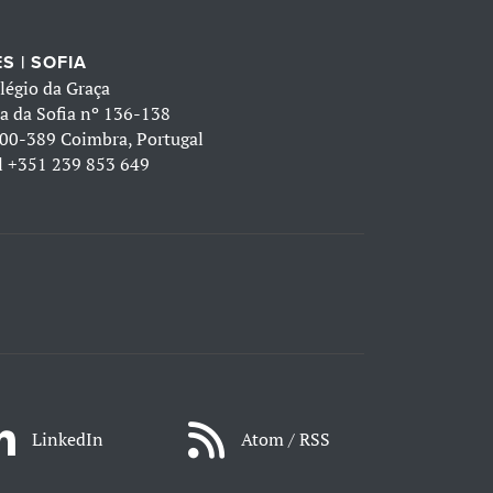
S | SOFIA
légio da Graça
a da Sofia nº 136-138
00-389 Coimbra, Portugal
l
+351 239 853 649
LinkedIn
Atom / RSS