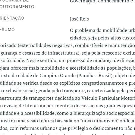
Governação, Conhecimento e 
ROGRAMA DE
OUTORAMENTO
José Reis
RIENTAÇÃO
O problema da mobilidade urb
ESUMO
cidades, seja pelos altos cus
orizado (externalidades negativas, combustíveis e manutenção)
egurança e escassez de infraestrutura), seja pela crescente exc
sso à cidade. Nesse sentido, um processo de mudança de direção
ejam oferecer mais mobilidade e acessibilidade às populações,
texto da cidade de Campina Grande (Paraíba - Brasil), objeto d
ilidade se verifica desde os explícitos congestionamentos e pre
a exclusão social gerada pelo transporte, caracterizada pela pe
raestrutura de transportes dedicada ao Veículo Particular Motor
 revisão de literatura pertinente à discussão das grandes ques
ilidade e a acessibilidade, como a hierarquização socioespacial 
constrói uma visão teórica baseada no "novo urbanismo" onde a 
odos, com reformas urbanos que privilegia o deslocamento não m