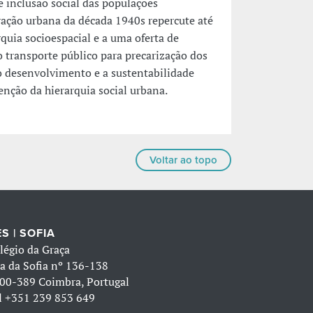
 inclusão social das populações
ração urbana da década 1940s repercute até
uia socioespacial e a uma oferta de
o transporte público para precarização dos
o desenvolvimento e a sustentabilidade
ção da hierarquia social urbana.
Voltar ao topo
S | SOFIA
légio da Graça
a da Sofia nº 136-138
00-389 Coimbra, Portugal
l
+351 239 853 649