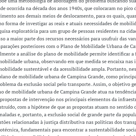
põe uma metodologia de abordagem do problema buscando suas 
ade ocorrida na década dos anos 1940s, que colocaram no pico 
rimento aos demais meios de deslocamento, para os quais, quas
o forma de investigar as reais e atuais necessidades de mobil
quisa exploratória para um grupo de pessoas residentes na ci
sso a maior parte dos recursos necessários para usufruir das v
parações posteriores com o Plano de Mobilidade Urbana de C
almente a análise do plano de mobilidade permite identificar a 
mobilidade urbana, observando em que medida se encaixa nas i
mobilidade sustentável e da acessibilidade ampla. Portanto, nes
plano de mobilidade urbana de Campina Grande, como principal
oblema da exclusão social pelo transporte. Assim, o objetivo ger
no de mobilidade urbana de Campina Grande atua na tendência d
 propostas de intervenção nos principais elementos da infraest
struído, com a hipótese de que as propostas atuam no sentido 
naladas e, portanto, a exclusão social de grande parte da popula
tões relacionadas à justiça distributiva nas políticas dos tran
iotécnica, fundamentais para encontrar a sustentabilidade soc