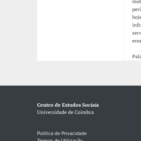
mob
per
hoj
inf
ser
eco
Pal
Centro de Estudos Sociais
Universidade de Coimbra
Política de Privacidade
Termos de Utilização