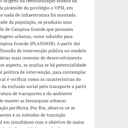
origens na reestruturação urbana da
da pirâmide do privilégio o VPM, em
e nada de infraestrutura foi montada.
idade da população, se produziu uma
dade de Campina Grande que possuem
antagens urbanas, como subsídio para
ampina Grande (PLANMOB). A partir daí
filosofia de intervenção pública no modelo
deias mais recentes de desenvolvimento
se aspecto, se analisa se há potencialidade
 política de intervenção, para contemplar
al é verificar como as características do
a exclusão social pelo transporte a partir
rutura de transportes e do ambiente
de manter as hierarquias urbanas
ção periférica. Por fim, observa-se as
sportes e os métodos de transição
ial em simultâneo com o objetivo de maior