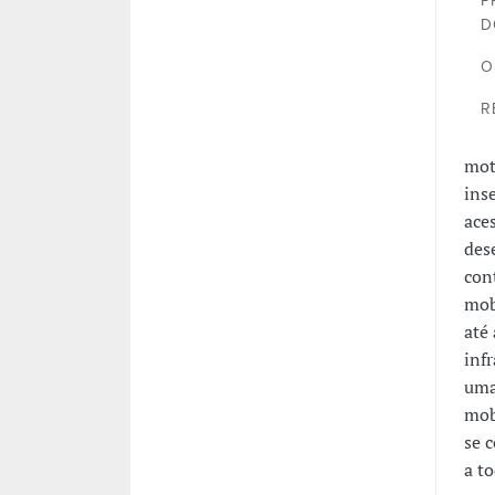
P
D
O
R
mot
ins
ace
des
con
mob
até 
inf
uma
mob
se 
a t