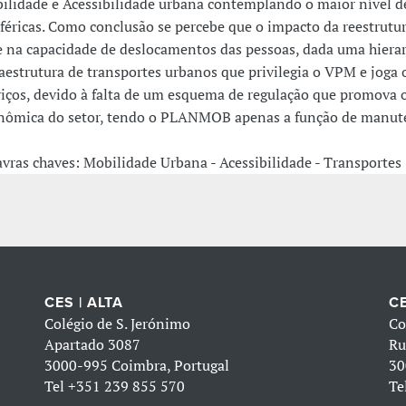
ilidade e Acessibilidade urbana contemplando o maior nível de
iféricas. Como conclusão se percebe que o impacto da reestrutu
e na capacidade de deslocamentos das pessoas, dada uma hierarq
raestrutura de transportes urbanos que privilegia o VPM e joga 
viços, devido à falta de um esquema de regulação que promova 
nômica do setor, tendo o PLANMOB apenas a função de manuten
avras chaves: Mobilidade Urbana - Acessibilidade - Transportes
CES | ALTA
CE
Colégio de S. Jerónimo
Co
Apartado 3087
Ru
3000-995 Coimbra, Portugal
30
Tel
+351 239 855 570
Te