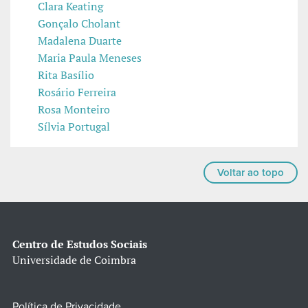
Clara Keating
Gonçalo Cholant
Madalena Duarte
Maria Paula Meneses
Rita Basílio
Rosário Ferreira
Rosa Monteiro
Sílvia Portugal
Voltar ao topo
Centro de Estudos Sociais
Universidade de Coimbra
Política de Privacidade