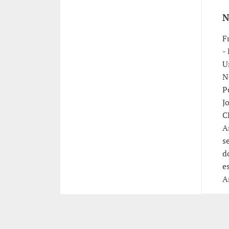
N
F
-
U
N
P
J
C
A
s
d
e
A