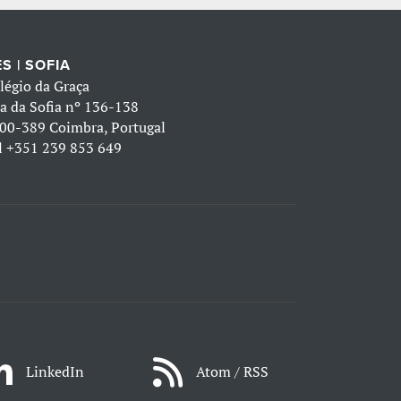
S | SOFIA
légio da Graça
a da Sofia nº 136-138
00-389 Coimbra, Portugal
l
+351 239 853 649
LinkedIn
Atom / RSS