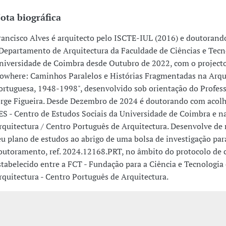
ota biográfica
rancisco Alves é arquitecto pelo ISCTE-IUL (2016) e doutoran
 Departamento de Arquitectura da Faculdade de Ciências e Tecn
niversidade de Coimbra desde Outubro de 2022, com o projecto
owhere: Caminhos Paralelos e Histórias Fragmentadas na Arqu
ortuguesa, 1948-1998", desenvolvido sob orientação do Profes
orge Figueira. Desde Dezembro de 2024 é doutorando com acol
ES - Centro de Estudos Sociais da Universidade de Coimbra e n
rquitectura / Centro Português de Arquitectura. Desenvolve d
eu plano de estudos ao abrigo de uma bolsa de investigação par
outoramento, ref. 2024.12168.PRT, no âmbito do protocolo de 
stabelecido entre a FCT - Fundação para a Ciência e Tecnologia 
rquitectura - Centro Português de Arquitectura.