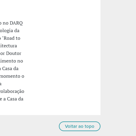
do no DARQ
ologia da
 "Road to
itectura
sor Doutor
himento no
a Casa da
e momento o
a
colaboração
e a Casa da
Voltar ao topo