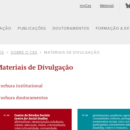
myCes
Webmail
GAÇÃO
PUBLICAÇÕES
DOUTORAMENTOS
FORMAÇÃO & EX
ES
SOBRE O CES
MATERIAIS DE DIVULGAÇÃO
ateriais de Divulgação
rochura institucional
rochura doutoramentos