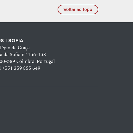
Voltar ao topo
S | SOFIA
légio da Graça
a da Sofia nº 136-138
00-389 Coimbra, Portugal
l
+351 239 853 649