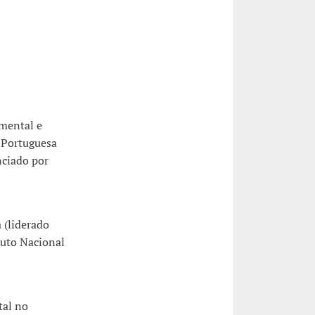
mental e
o Portuguesa
nciado por
 (liderado
tuto Nacional
tal no