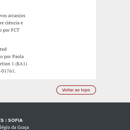
vos arranjos
re ciência e
do por FCT
ted
o por Paola
Action 1 (KA1)
-01761.
Voltar ao topo
S | SOFIA
légio da Graça