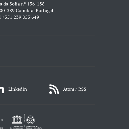
a da Sofia nº 136-138
00-389 Coimbra, Portugal
l
+351 239 853 649
LinkedIn
Atom / RSS