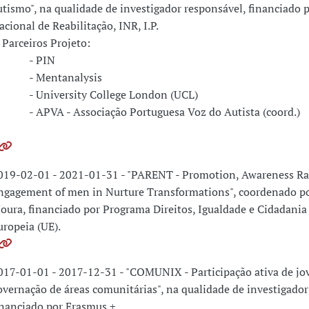
utismo", na qualidade de investigador responsável, financiado p
acional de Reabilitação, INR, I.P.
arceiros Projeto:
- PIN
 Mentanalysis
 University College London (UCL)
 APVA - Associação Portuguesa Voz do Autista (coord.)
019-02-01 - 2021-01-31 - "PARENT - Promotion, Awareness Ra
ngagement of men in Nurture Transformations", coordenado po
oura, financiado por Programa Direitos, Igualdade e Cidadani
uropeia (UE).
017-01-01 - 2017-12-31 - "COMUNIX - Participação ativa de jo
overnação de áreas comunitárias", na qualidade de investigador
inanciado por Erasmus +.