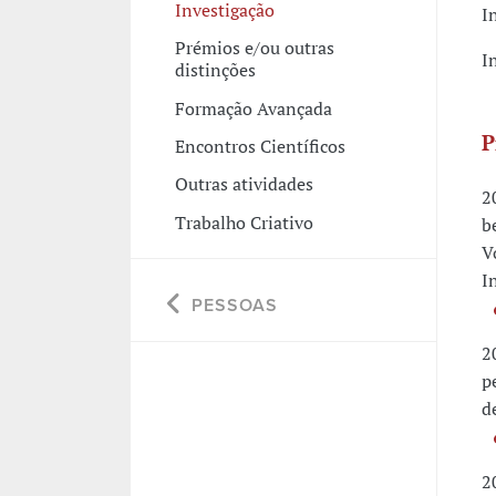
Investigação
I
Prémios e/ou outras
I
distinções
Formação Avançada
P
Encontros Científicos
Outras atividades
2
Trabalho Criativo
b
V
I
PESSOAS
2
p
d
2