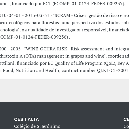
unes, financiado por FCT (FCOMP-01-0124-FEDER-009237).
010-04-01 - 2013-03-31 - "SCRAM - Crises, gestão de risco e no
ócio-ecológicos para florestas: uma perspectiva dos estudos sob
ecnologia", na qualidade de investigador responsável, financia
FCOMP-01-0124-FEDER-009236) .
000 - 2005 - "WINE-OCHRA RISK - Risk assessment and integra
chratoxin A (OTA) management in grapes and wine", coordenad
attilani, financiado por EC Quality of Life Program (QoL), Key 
n Food, Nutrition and Health; contract number QLK1-CT-2001
CES | ALTA
CE
Colégio de S. Jerónimo
Co