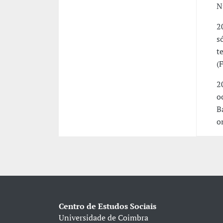
N
2
s
t
(
2
o
B
o
Centro de Estudos Sociais
Universidade de Coimbra