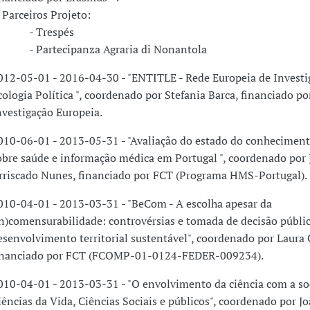
arceiros Projeto:
- Trespés
 Partecipanza Agraria di Nonantola
012-05-01 - 2016-04-30 - "ENTITLE - Rede Europeia de Investi
cologia Política ", coordenado por Stefania Barca, financiado po
nvestigação Europeia.
010-06-01 - 2013-05-31 - "Avaliação do estado do conheciment
obre saúde e informação médica em Portugal ", coordenado por 
rriscado Nunes, financiado por FCT (Programa HMS-Portugal).
010-04-01 - 2013-03-31 - "BeCom - A escolha apesar da
in)comensurabilidade: controvérsias e tomada de decisão públic
esenvolvimento territorial sustentável", coordenado por Laura
inanciado por FCT (FCOMP-01-0124-FEDER-009234).
010-04-01 - 2013-03-31 - "O envolvimento da ciência com a so
iências da Vida, Ciências Sociais e públicos", coordenado por J