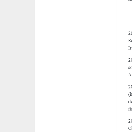
P
-
2
E
I
2
s
A
2
(
d
f
2
C