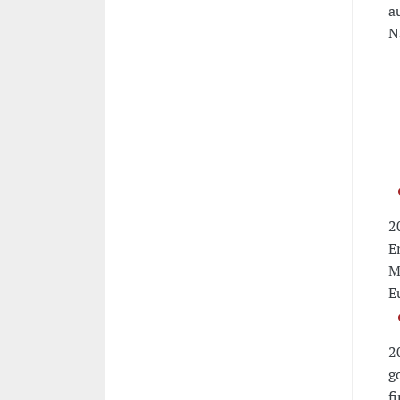
a
N
P
-
-
-
2
E
M
E
2
g
f