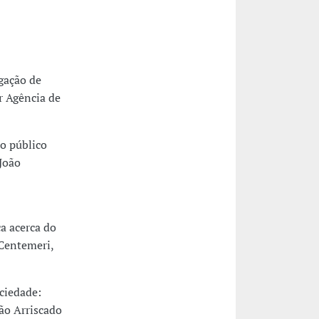
gação de
r Agência de
o público
João
a acerca do
 Centemeri,
ciedade:
oão Arriscado