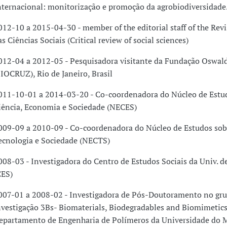
nternacional: monitorização e promoção da agrobiodiversidade
012-10 a 2015-04-30 - member of the editorial staff of the Revis
as Ciências Sociais (Critical review of social sciences)
012-04 a 2012-05 - Pesquisadora visitante da Fundação Oswal
FIOCRUZ), Rio de Janeiro, Brasil
011-10-01 a 2014-03-20 - Co-coordenadora do Núcleo de Estu
iência, Economia e Sociedade (NECES)
009-09 a 2010-09 - Co-coordenadora do Núcleo de Estudos sobr
ecnologia e Sociedade (NECTS)
008-03 - Investigadora do Centro de Estudos Sociais da Univ. 
CES)
007-01 a 2008-02 - Investigadora de Pós-Doutoramento no gr
nvestigação 3Bs- Biomaterials, Biodegradables and Biomimetic
epartamento de Engenharia de Polímeros da Universidade do 