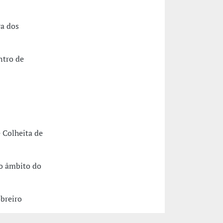
ra dos
ntro de
 Colheita de
no âmbito do
breiro