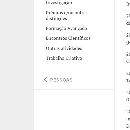
Investigação
I
Prémios e/ou outras
2
distinções
d
Formação Avançada
2
Encontros Científicos
(
Outras atividades
2
Trabalho Criativo
C
2
PESSOAS
T
2
(
2
i
D