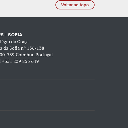
Voltar ao topo
S | SOFIA
légio da Graça
a da Sofia nº 136-138
00-389 Coimbra, Portugal
l
+351 239 853 649