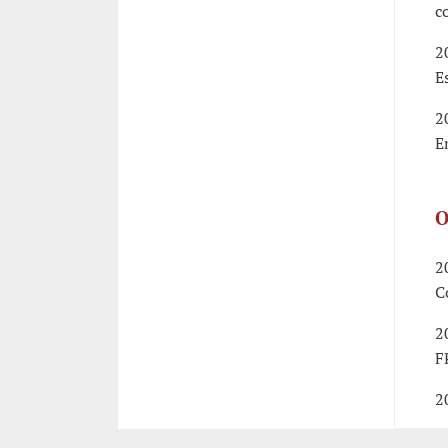
c
2
E
2
E
O
2
C
2
F
2