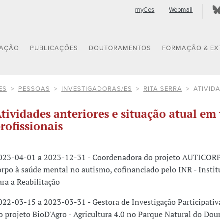
myCes
Webmail
GAÇÃO
PUBLICAÇÕES
DOUTORAMENTOS
FORMAÇÃO & EX
ES
PESSOAS
INVESTIGADORAS/ES
RITA SERRA
ATIVID
tividades anteriores e situação atual em 
rofissionais
023-04-01 a 2023-12-31 - Coordenadora do projeto AUTICORP
orpo à saúde mental no autismo, cofinanciado pelo INR - Instit
ara a Reabilitação
022-03-15 a 2023-03-31 - Gestora de Investigação Participat
o projeto BioD'Agro - Agricultura 4.0 no Parque Natural do Dou