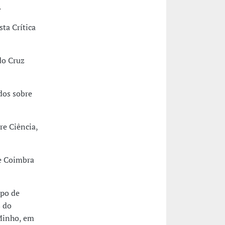
.
ta Crítica
do Cruz
dos sobre
e Ciência,
de Coimbra
upo de
s do
Minho, em