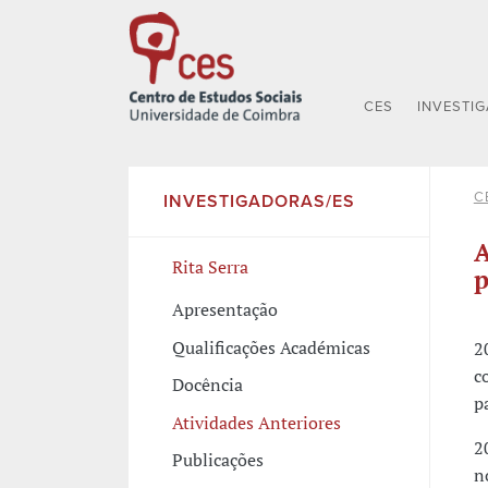
CES
INVESTI
C
INVESTIGADORAS/ES
A
Rita Serra
p
Apresentação
Qualificações Académicas
2
c
Docência
p
Atividades Anteriores
2
Publicações
n