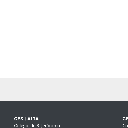
CES | ALTA
CE
Colégio de S. Jerónimo
Co