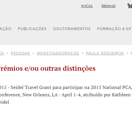
myCes
Webmail
GAÇÃO
PUBLICAÇÕES
DOUTORAMENTOS
FORMAÇÃO & EX
ES
PESSOAS
INVESTIGADORAS/ES
PAULA SEQUEIROS
rémios e/ou outras distinções
015 - Seidel Travel Grant para participar na 2015 National PC
onference, New Orleans, LA - April 1-4, atribuído por Kathleen 
eidel