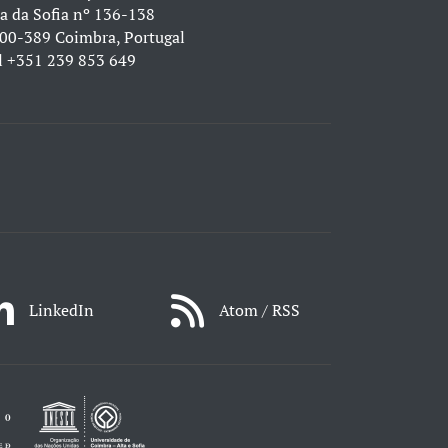
a da Sofia nº 136-138
00-389 Coimbra, Portugal
l
+351 239 853 649
LinkedIn
Atom / RSS