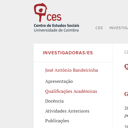
CES
INVESTI
C
INVESTIGADORAS/ES
Q
José António Bandeirinha
Apresentação
Qualificações Académicas
G
Docência
2
Atividades Anteriores
p
Publicações
2