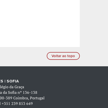
Voltar ao topo
S | SOFIA
légio da Graça
a da Sofia nº 136-138
00-389 Coimbra, Portugal
l
+351 239 853 649