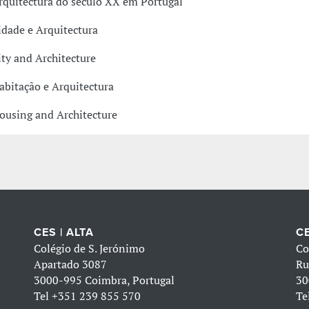
rquitectura do século XX em Portugal
idade e Arquitectura
ity and Architecture
abitação e Arquitectura
ousing and Architecture
CES | ALTA
CE
Colégio de S. Jerónimo
Co
Apartado 3087
Ru
3000-995 Coimbra, Portugal
30
Tel
+351 239 855 570
Te