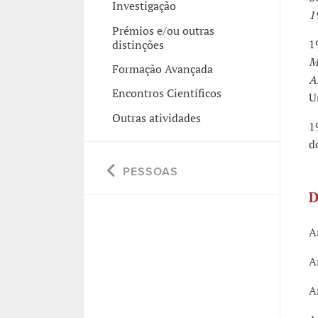
Investigação
1
Prémios e/ou outras
1
distinções
M
Formação Avançada
A
Encontros Científicos
U
Outras atividades
1
d
PESSOAS
D
A
A
A