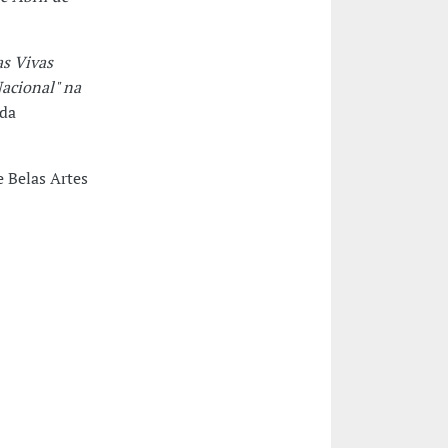
s Vivas
Nacional" na
 da
e Belas Artes