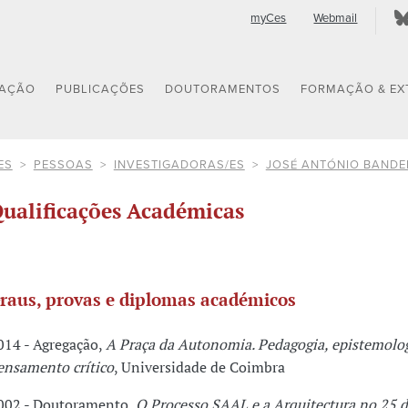
myCes
Webmail
GAÇÃO
PUBLICAÇÕES
DOUTORAMENTOS
FORMAÇÃO & EX
ES
PESSOAS
INVESTIGADORAS/ES
JOSÉ ANTÓNIO BANDE
ualificações Académicas
raus, provas e diplomas académicos
014 - Agregação,
A Praça da Autonomia. Pedagogia, epistemolog
ensamento crítico
, Universidade de Coimbra
002 - Doutoramento,
O Processo SAAL e a Arquitectura no 25 d