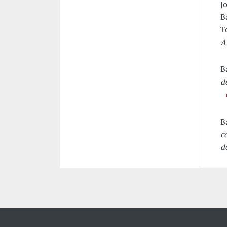
J
B
T
A
B
d
B
c
d