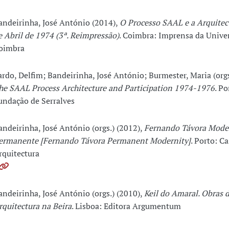
andeirinha, José António (2014),
O Processo SAAL e a Arquitec
e Abril de 1974 (3ª. Reimpressão)
. Coimbra: Imprensa da Unive
oimbra
ardo, Delfim; Bandeirinha, José António; Burmester, Maria (orgs
he SAAL Process Architecture and Participation 1974-1976
. Po
undação de Serralves
andeirinha, José António (orgs.) (2012),
Fernando Távora Mode
ermanente [Fernando Távora Permanent Modernity]
. Porto: C
rquitectura
andeirinha, José António (orgs.) (2010),
Keil do Amaral. Obras 
rquitectura na Beira
. Lisboa: Editora Argumentum