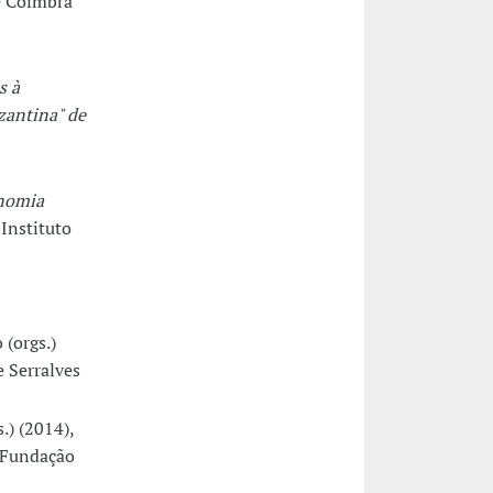
e Coimbra
s à
zantina" de
onomia
 Instituto
(orgs.)
 Serralves
.) (2014),
: Fundação