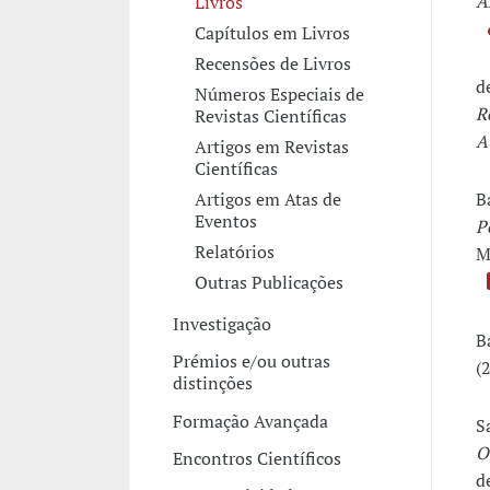
A
Livros
Capítulos em Livros
Recensões de Livros
d
Números Especiais de
R
Revistas Científicas
A
Artigos em Revistas
Científicas
B
Artigos em Atas de
Eventos
P
Relatórios
M
Outras Publicações
Investigação
B
Prémios e/ou outras
(
distinções
Formação Avançada
S
O
Encontros Científicos
d