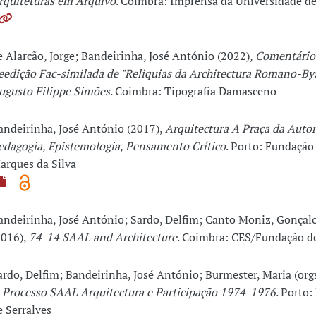
rquiteturas em Arquivo
. Coimbra: Imprensa da Universidade d
e Alarcão, Jorge; Bandeirinha, José António (2022),
Comentário
eedição Fac-similada de "Reliquias da Architectura Romano-By
ugusto Filippe Simões
. Coimbra: Tipografia Damasceno
andeirinha, José António (2017),
Arquitectura A Praça da Aut
edagogia, Epistemologia, Pensamento Crítico
. Porto: Fundação
arques da Silva
andeirinha, José António; Sardo, Delfim; Canto Moniz, Gonçalo 
2016),
74-14 SAAL and Architecture
. Coimbra: CES/Fundação de
ardo, Delfim; Bandeirinha, José António; Burmester, Maria (orgs
 Processo SAAL Arquitectura e Participação 1974-1976
. Porto
e Serralves