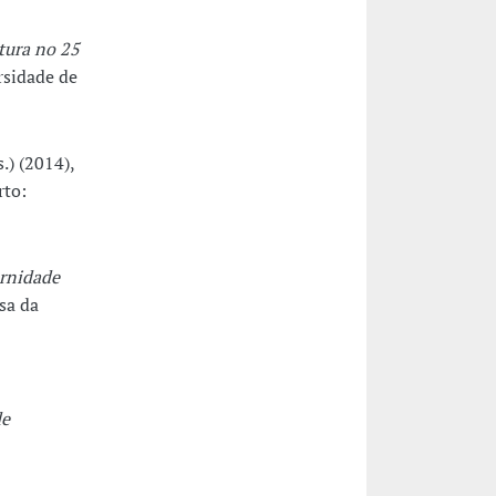
tura no 25
rsidade de
.) (2014),
rto:
rnidade
asa da
de