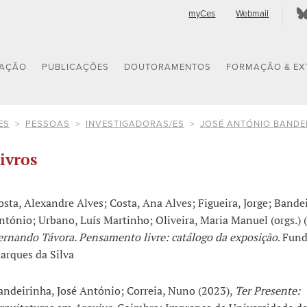
myCes
Webmail
GAÇÃO
PUBLICAÇÕES
DOUTORAMENTOS
FORMAÇÃO & EX
ES
PESSOAS
INVESTIGADORAS/ES
JOSÉ ANTÓNIO BANDE
ivros
osta, Alexandre Alves; Costa, Ana Alves; Figueira, Jorge; Bandei
ntónio; Urbano, Luís Martinho; Oliveira, Maria Manuel (orgs.) 
ernando Távora. Pensamento livre: catálogo da exposição
. Fun
arques da Silva
andeirinha, José António; Correia, Nuno (2023),
Ter Presente: