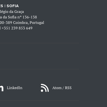
S | SOFIA
légio da Graça
a da Sofia nº 136-138
00-389 Coimbra, Portugal
l
+351 239 853 649
LinkedIn
Atom / RSS