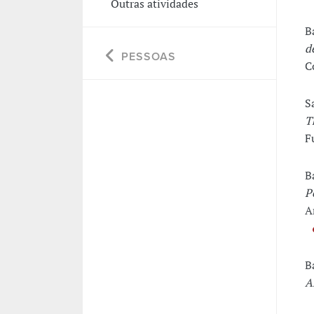
Outras atividades
B
d
PESSOAS
C
S
T
F
B
P
A
B
A