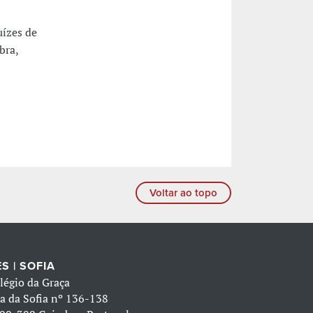
uízes de
bra,
Voltar ao topo
S | SOFIA
légio da Graça
a da Sofia nº 136-138