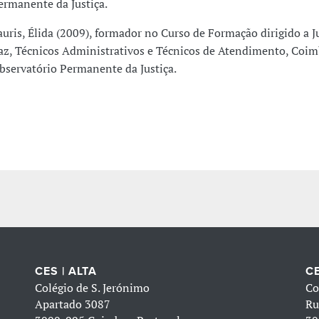
ermanente da Justiça.
auris, Élida (2009), formador no Curso de Formação dirigido a J
az, Técnicos Administrativos e Técnicos de Atendimento, Coim
bservatório Permanente da Justiça.
CES | ALTA
CE
Colégio de S. Jerónimo
Co
Apartado 3087
Ru