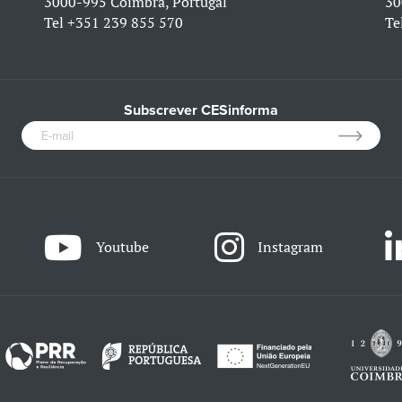
3000-995 Coimbra, Portugal
30
Tel
+351 239 855 570
Te
Subscrever CESinforma
Youtube
Instagram