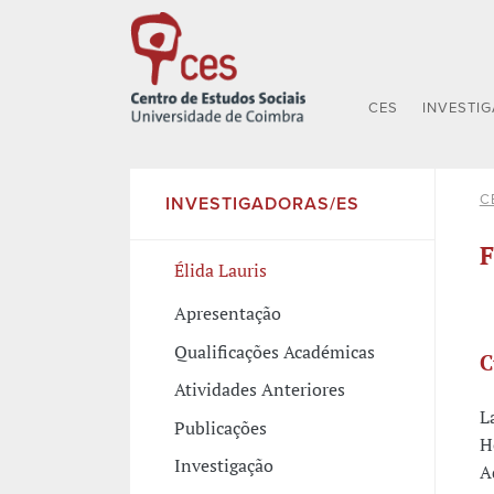
CES
INVESTI
C
INVESTIGADORAS/ES
F
Élida Lauris
Apresentação
Qualificações Académicas
C
Atividades Anteriores
L
Publicações
H
Investigação
A