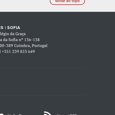
Voltar ao topo
S | SOFIA
légio da Graça
a da Sofia nº 136-138
00-389 Coimbra, Portugal
l
+351 239 853 649