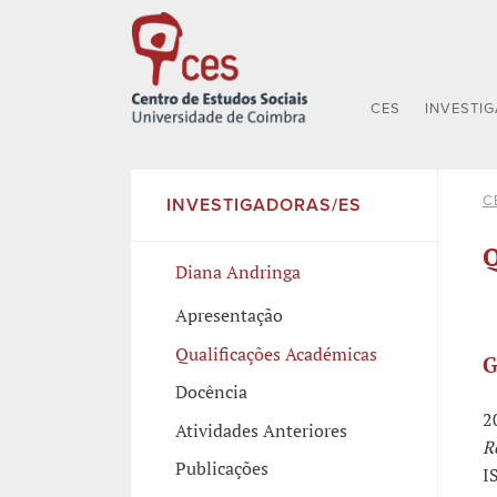
CES
INVESTI
C
INVESTIGADORAS/ES
Q
Diana Andringa
Apresentação
Qualificações Académicas
G
Docência
2
Atividades Anteriores
R
Publicações
I