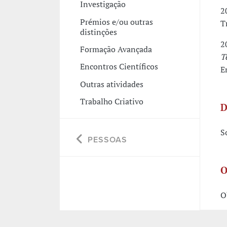
Investigação
2
Prémios e/ou outras
T
distinções
2
Formação Avançada
T
Encontros Científicos
E
Outras atividades
Trabalho Criativo
D
S
PESSOAS
O
O