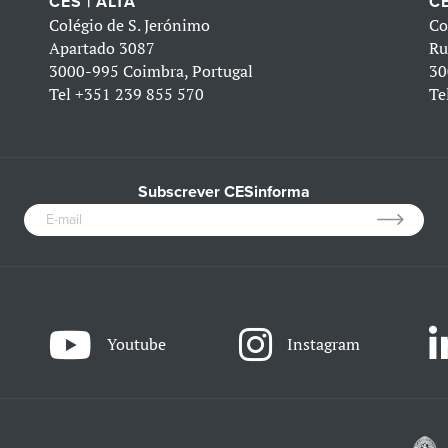
CES | ALTA
CE
Colégio de S. Jerónimo
Co
Apartado 3087
Ru
3000-995 Coimbra, Portugal
30
Tel
+351 239 855 570
Te
Subscrever CESinforma
Youtube
Instagram