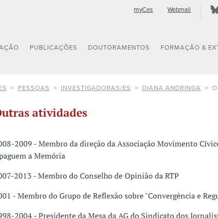
myCes
Webmail
GAÇÃO
PUBLICAÇÕES
DOUTORAMENTOS
FORMAÇÃO & EX
ES
PESSOAS
INVESTIGADORAS/ES
DIANA ANDRINGA
O
utras atividades
008-2009 - Membro da direção da Associação Movimento Cívic
paguem a Memória
007-2013 - Membro do Conselho de Opinião da RTP
001 - Membro do Grupo de Reflexão sobre "Convergência e Reg
998-2004 - Presidente da Mesa da AG do Sindicato dos Jornalis