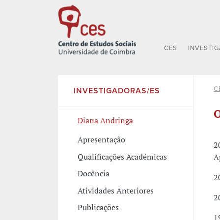
CES
INVESTI
C
INVESTIGADORAS/ES
O
Diana Andringa
Apresentação
2
Qualificações Académicas
A
Docência
2
Atividades Anteriores
2
Publicações
1