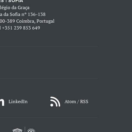
S | SOFIA
légio da Graça
a da Sofia nº 136-138
00-389 Coimbra, Portugal
l
+351 239 853 649
LinkedIn
Atom / RSS