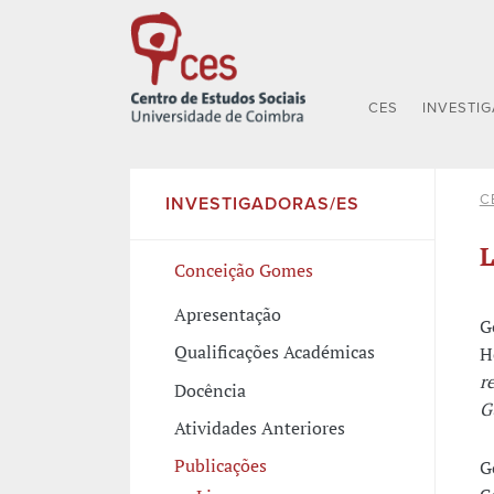
CES
INVESTI
C
INVESTIGADORAS/ES
L
Conceição Gomes
Apresentação
G
Qualificações Académicas
H
r
Docência
G
Atividades Anteriores
Publicações
G