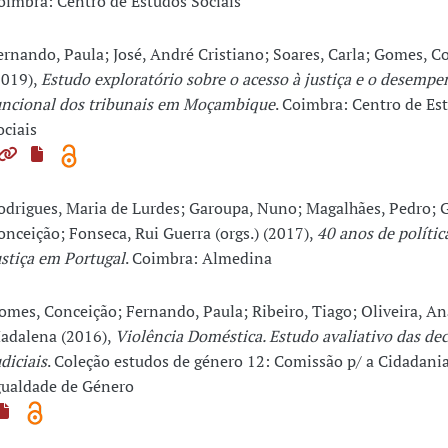
oimbra: Centro de Estudos Sociais
ernando, Paula; José, André Cristiano; Soares, Carla; Gomes, C
2019),
Estudo exploratório sobre o acesso à justiça e o desemp
uncional dos tribunais em Moçambique
. Coimbra: Centro de Es
ociais
odrigues, Maria de Lurdes; Garoupa, Nuno; Magalhães, Pedro; 
onceição; Fonseca, Rui Guerra (orgs.) (2017),
40 anos de polític
ustiça em Portugal
. Coimbra: Almedina
omes, Conceição; Fernando, Paula; Ribeiro, Tiago; Oliveira, An
adalena (2016),
Violência Doméstica. Estudo avaliativo das dec
udiciais
. Coleção estudos de género 12: Comissão p/ a Cidadania
gualdade de Género