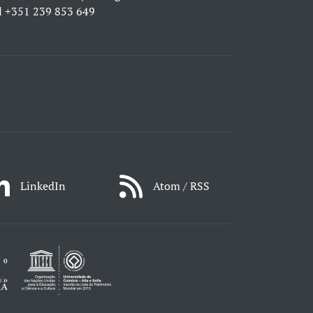
l
+351 239 853 649
LinkedIn
Atom / RSS