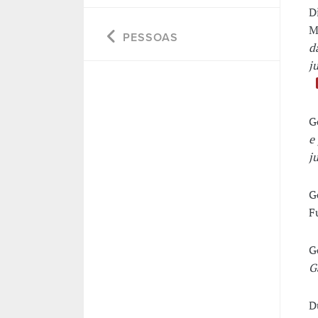
D
M
PESSOAS
d
j
G
e
j
G
F
G
G
D