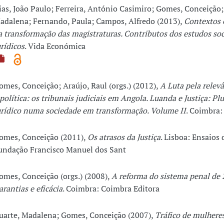
ias, João Paulo; Ferreira, António Casimiro; Gomes, Conceição;
adalena; Fernando, Paula; Campos, Alfredo (2013),
Contextos 
a transformação das magistraturas. Contributos dos estudos soc
urídicos
. Vida Económica
omes, Conceição; Araújo, Raul (orgs.) (2012),
A Luta pela relevâ
 política: os tribunais judiciais em Angola. Luanda e Justiça: Pl
urídico numa sociedade em transformação. Volume II
. Coimbra
omes, Conceição (2011),
Os atrasos da Justiça
. Lisboa: Ensaios 
undação Francisco Manuel dos Sant
omes, Conceição (orgs.) (2008),
A reforma do sistema penal de 
arantias e eficácia
. Coimbra: Coimbra Editora
uarte, Madalena; Gomes, Conceição (2007),
Tráfico de mulhere