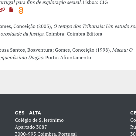
ortugal para fins de exploração sexual
. Lisboa: CIG
omes, Conceição (2003),
O tempo dos Tribunais: Um estudo so
orosidade da Justiça
. Coimbra: Coimbra Editora
ousa Santos, Boaventura; Gomes, Conceição (1998),
Macau: O
equeníssimo Dragão
. Porto: Afrontamento
CES | ALTA
CE
Colégio de S. Jerónimo
Co
Apartado 3087
Ru
3000-995 Coimbra, Portugal
30