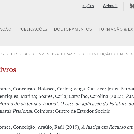
myCes
Webmail
GAÇÃO
PUBLICAÇÕES
DOUTORAMENTOS
FORMAÇÃO & EX
ES
PESSOAS
INVESTIGADORAS/ES
CONCEIÇÃO GOMES
ivros
omes, Conceição; Nolasco, Carlos; Veiga, Gustavo; Jesus, Ferna
enriques, Marina; Soares, Carla; Carvalho, Carolina (2023),
Par
eforma do sistema prisional: O caso da aplicação do Estatuto d
uarda Prisional
. Coimbra: Centro de Estudos Sociais
omes, Conceição; Araújo, Raúl (2019),
A Justiça em Recurso em