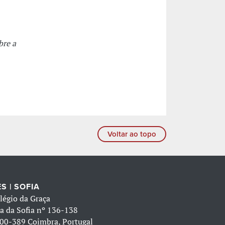
bre a
Voltar ao topo
S | SOFIA
légio da Graça
a da Sofia nº 136-138
00-389 Coimbra, Portugal