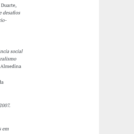
 Duarte,
e desafios
io-
ncia social
uralismo
: Almedina
da
2007.
s em