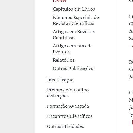
C
Livros
Capítulos em Livros
F
Números Especiais de
Revistas Científicas
(
f
Artigos em Revistas
Científicas
S
Artigos em Atas de
Eventos
Relatórios
R
Outras Publicações
C
J
Investigação
Prémios e/ou outras
G
distinções
M
Formação Avançada
j
I
Encontros Científicos
Outras atividades