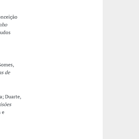
onceição
enho
tudos
Gomes,
as de
a; Duarte,
isões
 e