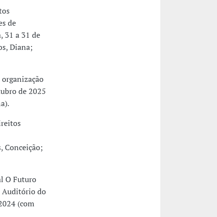
tos
es de
, 31 a 31 de
s, Diana;
 organização
tubro de 2025
a).
reitos
, Conceição;
l O Futuro
- Auditório do
 2024 (com