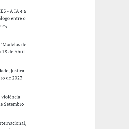
S - A IA e a
logo entre o
mes,
 "Modelos de
a 18 de Abril
ade, Justiça
bro de 2023
 violência
 de Setembro
ternacional,