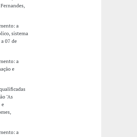
 Fernandes,
imento: a
lico, sistema
 a 07 de
imento: a
mação e
ualificadas
ão "As
 e
omes,
imento: a