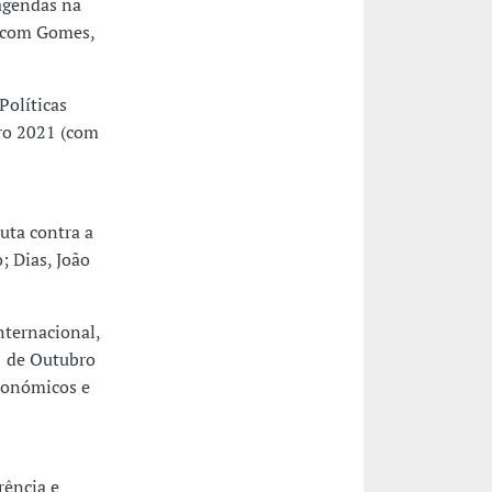
 agendas na
2 (com Gomes,
Políticas
bro 2021 (com
luta contra a
 Dias, João
ternacional,
21 de Outubro
conómicos e
rência e