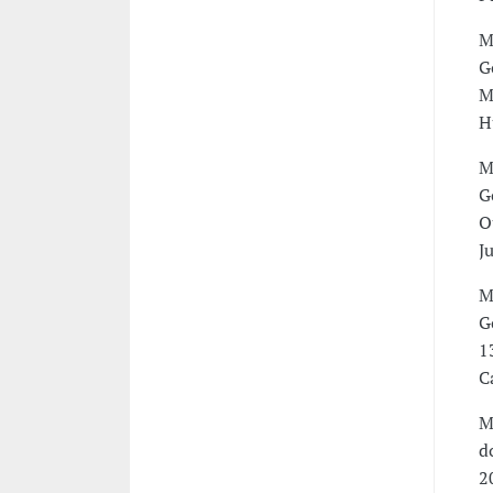
M
G
M
H
M
G
O
Ju
M
G
1
C
M
d
2