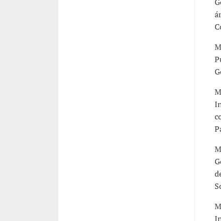
G
á
C
M
P
G
M
I
c
P
M
G
d
S
M
I