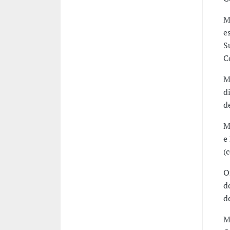
M
e
S
C
M
d
d
M
e
(
O
d
d
M