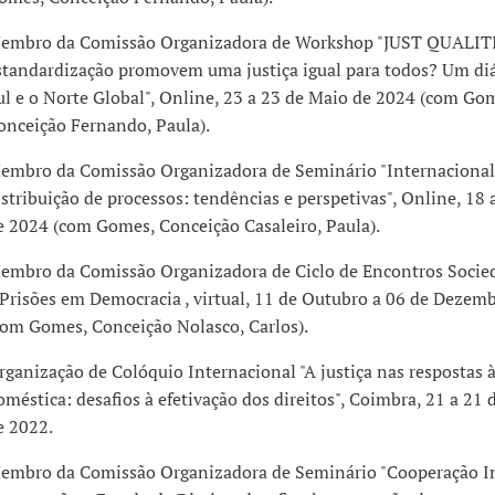
embro da Comissão Organizadora de Workshop "JUST QUALITIE
standardização promovem uma justiça igual para todos? Um diá
ul e o Norte Global", Online, 23 a 23 de Maio de 2024 (com Go
onceição Fernando, Paula).
embro da Comissão Organizadora de Seminário "Internacional
istribuição de processos: tendências e perspetivas", Online, 18 
e 2024 (com Gomes, Conceição Casaleiro, Paula).
embro da Comissão Organizadora de Ciclo de Encontros Socied
 Prisões em Democracia , virtual, 11 de Outubro a 06 de Dezem
com Gomes, Conceição Nolasco, Carlos).
rganização de Colóquio Internacional "A justiça nas respostas à
oméstica: desafios à efetivação dos direitos", Coimbra, 21 a 21
e 2022.
embro da Comissão Organizadora de Seminário "Cooperação In