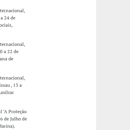
ernacional,
 a 24 de
ciais,
ernacional,
0 a 22 de
ana de
ernacional,
ssau , 13 a
Amílcar
 "A Proteção
06 de Julho de
arina).