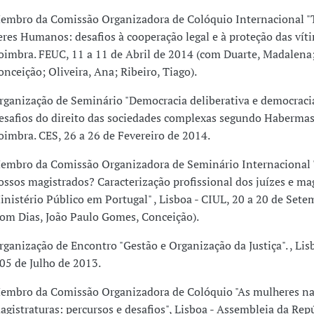
embro da Comissão Organizadora de Colóquio Internacional "T
eres Humanos: desafios à cooperação legal e à proteção das vít
oimbra. FEUC, 11 a 11 de Abril de 2014 (com Duarte, Madalena
onceição; Oliveira, Ana; Ribeiro, Tiago).
rganização de Seminário "Democracia deliberativa e democracia
esafios do direito das sociedades complexas segundo Habermas
oimbra. CES, 26 a 26 de Fevereiro de 2014.
embro da Comissão Organizadora de Seminário Internacional
ossos magistrados? Caracterização profissional dos juízes e ma
inistério Público em Portugal" , Lisboa - CIUL, 20 a 20 de Set
com Dias, João Paulo Gomes, Conceição).
rganização de Encontro "Gestão e Organização da Justiça". , Lis
 05 de Julho de 2013.
embro da Comissão Organizadora de Colóquio "As mulheres na
agistraturas: percursos e desafios", Lisboa - Assembleia da Repú