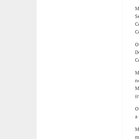
M
S
C
C
O
D
C
M
n
M
(
O
a
M
m