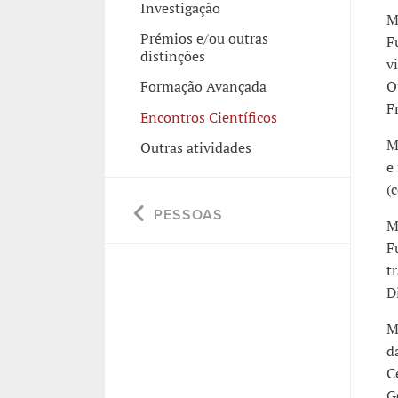
Investigação
M
Prémios e/ou outras
F
distinções
v
O
Formação Avançada
F
Encontros Científicos
M
Outras atividades
e
(
PESSOAS
M
F
t
D
M
d
C
G