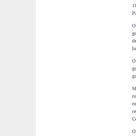
1
P
O
g
d
J
O
g
g
M
n
m
r
C
O