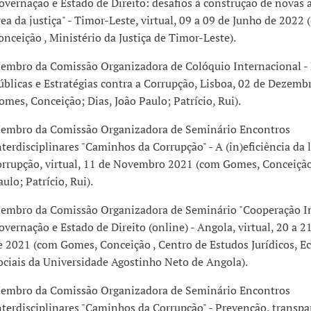
overnação e Estado de Direito: desafios à construção de novas
rea da justiça" - Timor-Leste, virtual, 09 a 09 de Junho de 202
onceição , Ministério da Justiça de Timor-Leste).
embro da Comissão Organizadora de Colóquio Internacional - 
úblicas e Estratégias contra a Corrupção, Lisboa, 02 de Dezem
omes, Conceição; Dias, João Paulo; Patrício, Rui).
embro da Comissão Organizadora de Seminário Encontros
nterdisciplinares "Caminhos da Corrupção" - A (in)eficiência da 
orrupção, virtual, 11 de Novembro 2021 (com Gomes, Conceição;
aulo; Patrício, Rui).
embro da Comissão Organizadora de Seminário "Cooperação In
overnação e Estado de Direito (online) - Angola, virtual, 20 a 
e 2021 (com Gomes, Conceição , Centro de Estudos Jurídicos, E
ociais da Universidade Agostinho Neto de Angola).
embro da Comissão Organizadora de Seminário Encontros
nterdisciplinares "Caminhos da Corrupção" - Prevenção, transpa