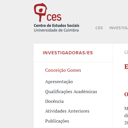
CES
INVESTI
C
INVESTIGADORAS/ES
E
Conceição Gomes
Apresentação
Qualificações Académicas
O
Docência
M
Atividades Anteriores
d
Publicações
2