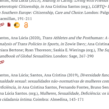
antos, Ana Lúcia (2023),
Sharing Is Caring: Living with Friends
eterotopic Citizenship
,
in
Ana Cristina Santos (org.),
LGBTQ+ I
n Southern Europe: Citizenship, Care and Choice
. London: Palg
acmillan, 191-211
antos, Ana Lúcia (2020),
Trans Athletes and the Posthuman: A C
nalysis of Trans Policies in Sports
,
in
Zowie Davy; Ana Cristina
hiara Bertone; Ryan Thoreson; Saskia E. Wieringa (org.),
The Sa
andbook of Global Sexualities
. London: Sage, 267-290
antos, Ana Lúcia; Santos, Ana Cristina (2019),
Diversidade func
gualdade sexual: sexualidades não-normativas de mulheres co
eficiência
,
in
Ana Cristina Santos, Fernando Fontes, Bruno Sen
na Lúcia Santos. (org.),
Mulheres, Sexualidade, Deficiência: os i
a cidadania íntima
. Coimbra: Almedina, 143-171