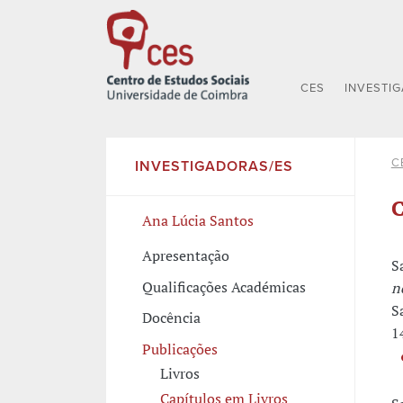
CES
INVESTI
C
INVESTIGADORAS/ES
C
Ana Lúcia Santos
Apresentação
S
Qualificações Académicas
n
S
Docência
1
Publicações
Livros
Capítulos em Livros