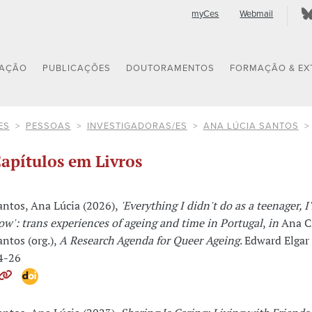
myCes
Webmail
GAÇÃO
PUBLICAÇÕES
DOUTORAMENTOS
FORMAÇÃO & EX
ES
PESSOAS
INVESTIGADORAS/ES
ANA LÚCIA SANTOS
apítulos em Livros
antos, Ana Lúcia (2026),
'Everything I didn't do as a teenager, I
ow': trans experiences of ageing and time in Portugal
,
in
Ana Cr
antos (org.),
A Research Agenda for Queer Ageing
. Edward Elgar
4-26