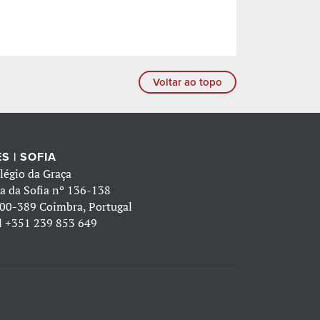
Voltar ao topo
S | SOFIA
légio da Graça
a da Sofia nº 136-138
00-389 Coimbra, Portugal
l
+351 239 853 649