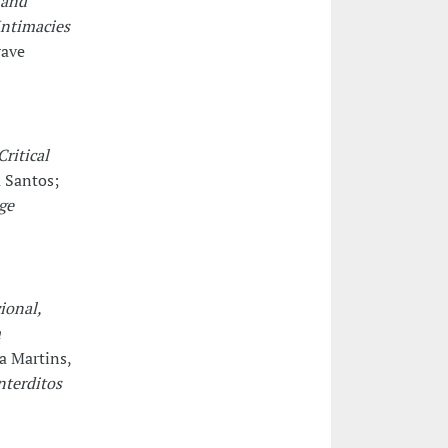
 and
ntimacies
rave
ritical
 Santos;
ge
ional,
m
a Martins,
nterditos