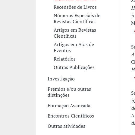
S
Recensões de Livros
H
Números Especiais de
i
Revistas Científicas
M
Artigos em Revistas
Científicas
Artigos em Atas de
S
Eventos
A
Relatórios
C
Outras Publicações
H
Investigação
Prémios e/ou outras
S
distinções
i
Formação Avançada
d
A
Encontros Científicos
d
Outras atividades