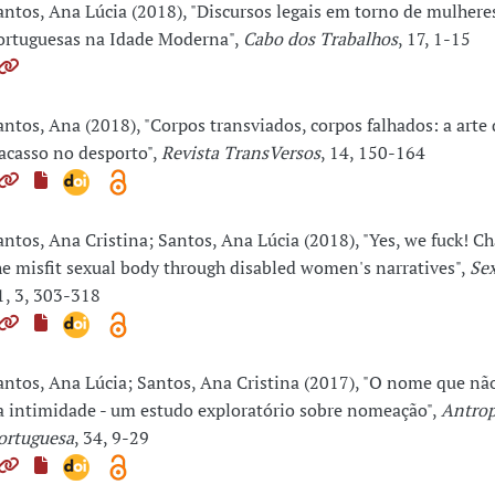
antos, Ana Lúcia (2018), "Discursos legais em torno de mulher
ortuguesas na Idade Moderna",
Cabo dos Trabalhos
, 17, 1-15
antos, Ana (2018), "Corpos transviados, corpos falhados: a arte
racasso no desporto",
Revista TransVersos
, 14, 150-164
antos, Ana Cristina; Santos, Ana Lúcia (2018), "Yes, we fuck! C
he misfit sexual body through disabled women's narratives",
Sex
1, 3, 303-318
antos, Ana Lúcia; Santos, Ana Cristina (2017), "O nome que nã
a intimidade - um estudo exploratório sobre nomeação",
Antrop
ortuguesa
, 34, 9-29