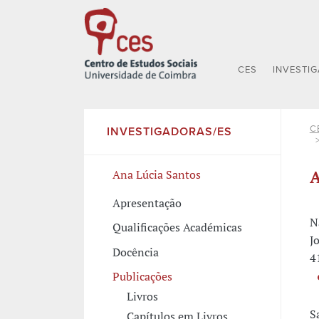
CES
INVESTI
C
INVESTIGADORAS/ES
A
Ana Lúcia Santos
Apresentação
N
Qualificações Académicas
J
Docência
4
Publicações
Livros
S
Capítulos em Livros