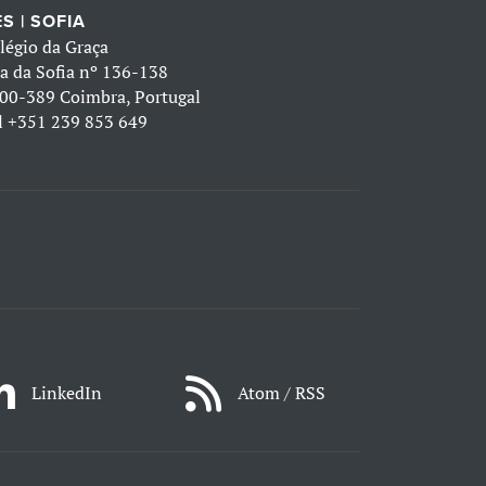
S | SOFIA
légio da Graça
a da Sofia nº 136-138
00-389 Coimbra, Portugal
l
+351 239 853 649
LinkedIn
Atom / RSS