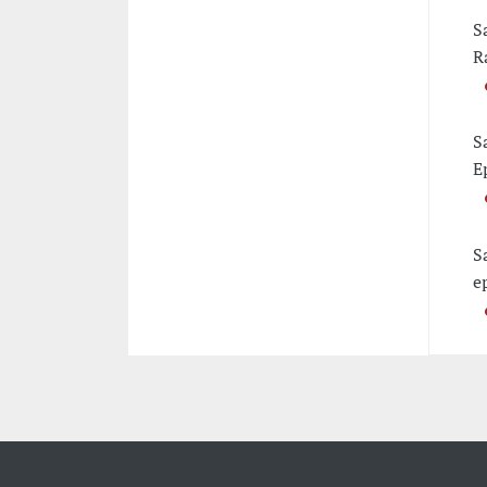
S
R
S
E
S
e