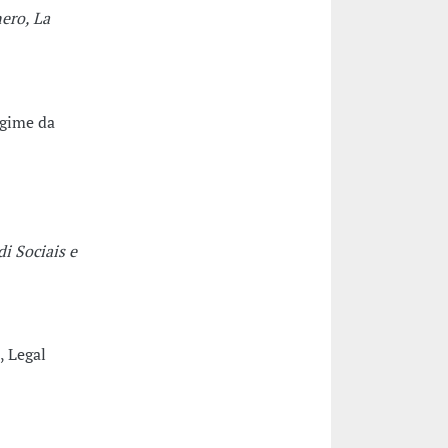
ero, La
egime da
i Sociais e
, Legal