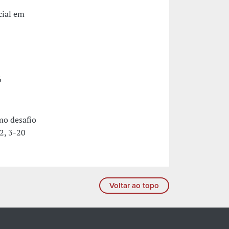
cial em
6
mo desafio
02, 3-20
Voltar ao topo