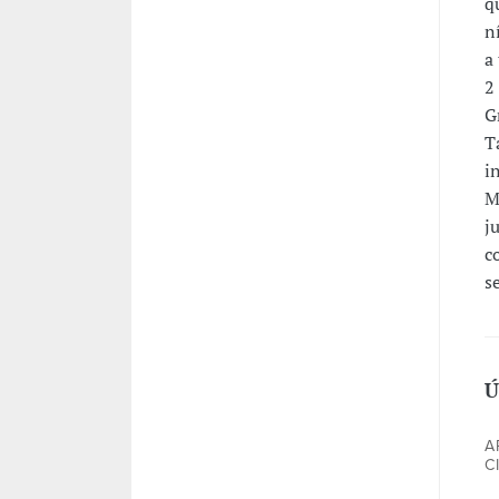
q
n
a
2
G
T
i
M
j
c
s
Ú
A
C