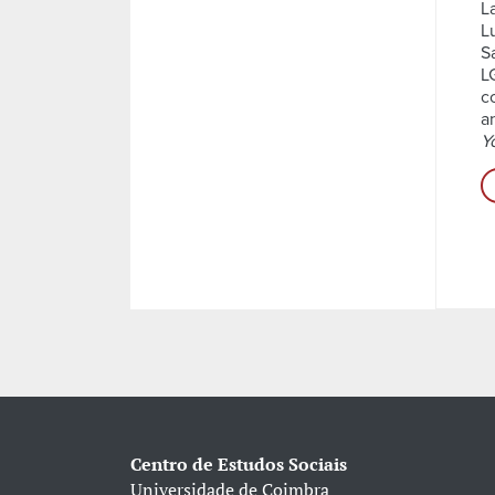
L
L
S
L
c
a
Y
Centro de Estudos Sociais
Universidade de Coimbra