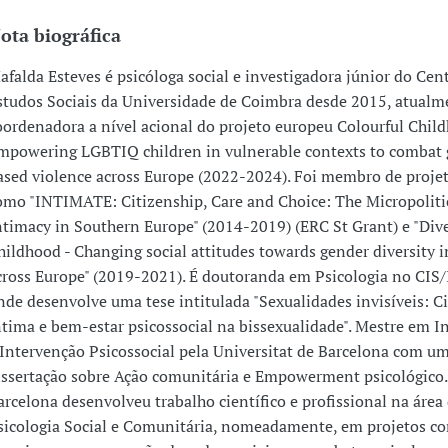
ota biográfica
afalda Esteves é psicóloga social e investigadora júnior do Cen
studos Sociais da Universidade de Coimbra desde 2015, atualm
oordenadora a nível acional do projeto europeu Colourful Chil
mpowering LGBTIQ children in vulnerable contexts to combat 
ased violence across Europe (2022-2024). Foi membro de proje
omo "INTIMATE: Citizenship, Care and Choice: The Micropolitic
ntimacy in Southern Europe" (2014-2019) (ERC St Grant) e "Dive
hildhood - Changing social attitudes towards gender diversity i
cross Europe" (2019-2021). É doutoranda em Psicologia no CIS
nde desenvolve uma tese intitulada "Sexualidades invisíveis: C
ntima e bem-estar psicossocial na bissexualidade". Mestre em I
 Intervenção Psicossocial pela Universitat de Barcelona com u
issertação sobre Ação comunitária e Empowerment psicológico
arcelona desenvolveu trabalho científico e profissional na área
sicologia Social e Comunitária, nomeadamente, em projetos c