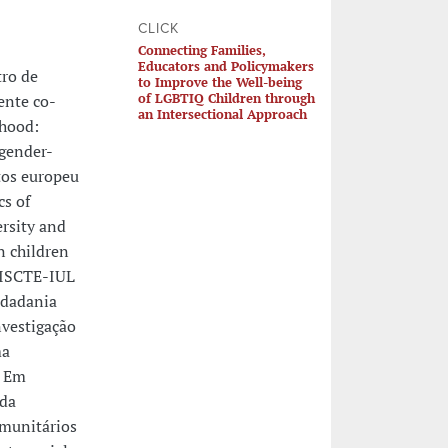
CLICK
Connecting Families,
Educators and Policymakers
tro de
to Improve the Well-being
of LGBTIQ Children through
ente co-
an Intersectional Approach
dhood:
gender-
tos europeu
s of
rsity and
n children
/ISCTE-IUL
idadania
nvestigação
ma
. Em
 da
omunitários