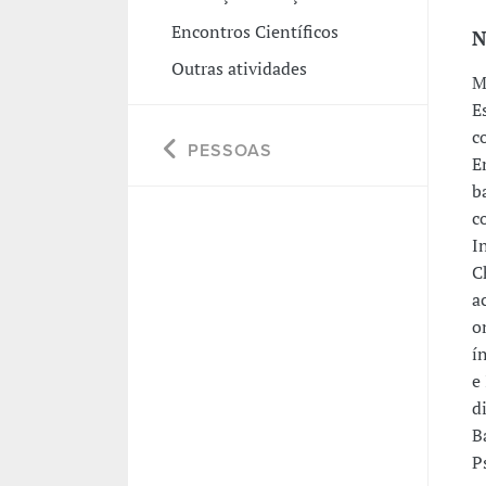
Encontros Científicos
N
Outras atividades
M
E
c
PESSOAS
E
b
c
I
C
a
o
í
e
d
B
P