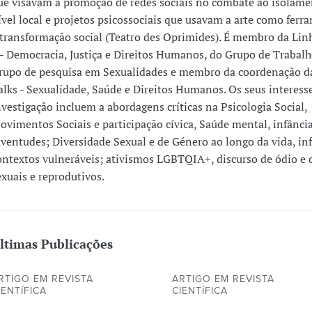
ue visavam a promoção de redes sociais no combate ao isolamen
ível local e projetos psicossociais que usavam a arte como ferr
 transformação social (Teatro des Oprimides). É membro da Lin
 - Democracia, Justiça e Direitos Humanos, do Grupo de Trabal
rupo de pesquisa em Sexualidades e membro da coordenação 
alks - Sexualidade, Saúde e Direitos Humanos. Os seus interesse
nvestigação incluem a abordagens críticas na Psicologia Social,
ovimentos Sociais e participação cívica, Saúde mental, infância
uventudes; Diversidade Sexual e de Género ao longo da vida, inf
ontextos vulneráveis; ativismos LGBTQIA+, discurso de ódio e d
exuais e reprodutivos.
ltimas Publicações
RTIGO EM REVISTA
ARTIGO EM REVISTA
IENTÍFICA
CIENTÍFICA