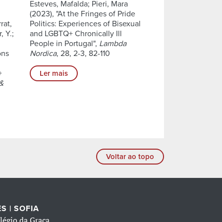
Esteves, Mafalda; Pieri, Mara
(2023), "At the Fringes of Pride
rat,
Politics: Experiences of Bisexual
, Y.;
and LGBTQ+ Chronically Ill
People in Portugal",
Lambda
ons
Nordica
, 28, 2-3, 82-110
+
Ler mais
 &
Voltar ao topo
S | SOFIA
légio da Graça