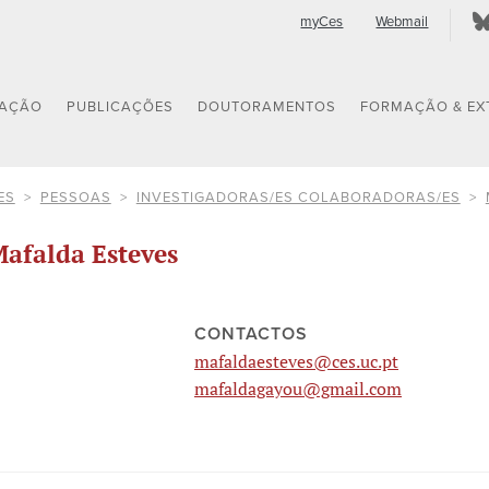
myCes
Webmail
GAÇÃO
PUBLICAÇÕES
DOUTORAMENTOS
FORMAÇÃO & EX
ES
PESSOAS
INVESTIGADORAS/ES COLABORADORAS/ES
afalda Esteves
CONTACTOS
mafaldaesteves@ces.uc.pt
mafaldagayou@gmail.com