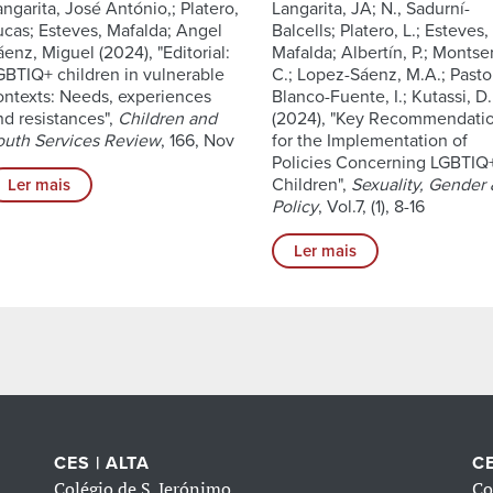
angarita, José António,; Platero,
Langarita, JA; N., Sadurní-
ucas; Esteves, Mafalda; Angel
Balcells; Platero, L.; Esteves,
áenz, Miguel (2024), "Editorial:
Mafalda; Albertín, P.; Montser
GBTIQ+ children in vulnerable
C.; Lopez-Sáenz, M.A.; Pastor
ontexts: Needs, experiences
Blanco-Fuente, I.; Kutassi, D.
nd resistances",
Children and
(2024), "Key Recommendati
outh Services Review
, 166, Nov
for the Implementation of
Policies Concerning LGBTIQ
Children",
Sexuality, Gender
Ler mais
Policy
, Vol.7, (1), 8-16
Ler mais
CES | ALTA
CE
Colégio de S. Jerónimo
Co