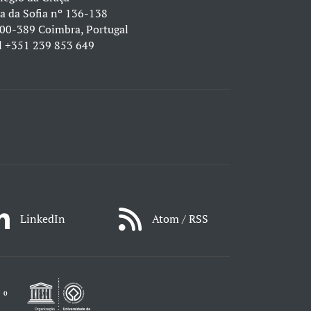
a da Sofia nº 136-138
00-389 Coimbra, Portugal
l
+351 239 853 649
LinkedIn
Atom / RSS