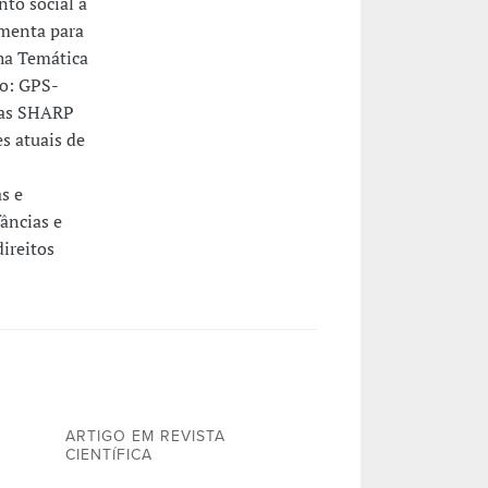
to social a
amenta para
ha Temática
ho: GPS-
das SHARP
s atuais de
s e
âncias e
ireitos
ARTIGO EM REVISTA
CIENTÍFICA