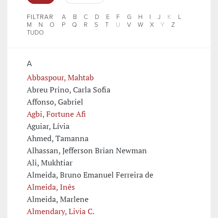
FILTRAR
A
B
C
D
E
F
G
H
I
J
K
L
M
N
O
P
Q
R
S
T
U
V
W
X
Y
Z
TUDO
A
Abbaspour, Mahtab
Abreu Prino, Carla Sofia
Affonso, Gabriel
Agbi, Fortune Afi
Aguiar, Lívia
Ahmed, Tamanna
Alhassan, Jefferson Brian Newman
Ali, Mukhtiar
Almeida, Bruno Emanuel Ferreira de
Almeida, Inês
Almeida, Marlene
Almendary, Livia C.