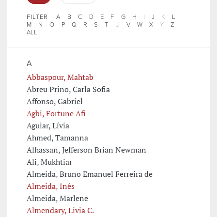
FILTER
A
B
C
D
E
F
G
H
I
J
K
L
M
N
O
P
Q
R
S
T
U
V
W
X
Y
Z
ALL
A
Abbaspour, Mahtab
Abreu Prino, Carla Sofia
Affonso, Gabriel
Agbi, Fortune Afi
Aguiar, Lívia
Ahmed, Tamanna
Alhassan, Jefferson Brian Newman
Ali, Mukhtiar
Almeida, Bruno Emanuel Ferreira de
Almeida, Inês
Almeida, Marlene
Almendary, Livia C.