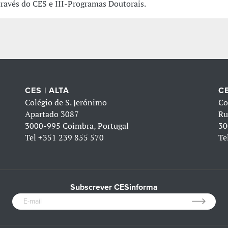
través do CES e III-Programas Doutorais.
CES | ALTA
CE
Colégio de S. Jerónimo
Co
Apartado 3087
Ru
3000-995 Coimbra, Portugal
30
Tel
+351 239 855 570
Te
Subscrever CESinforma