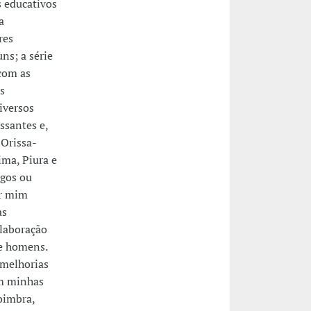
s educativos
a
res
ns; a série
 com as
s
iversos
ssantes e,
 Orissa-
ma, Piura e
igos ou
or mim
as
elaboração
 e homens.
 melhorias
om minhas
oimbra,