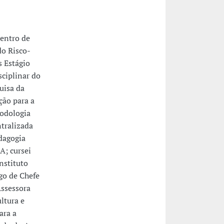
Centro de
do Risco-
 Estágio
sciplinar do
uisa da
ão para a
todologia
tralizada
dagogia
A; cursei
nstituto
go de Chefe
Assessora
ltura e
ara a