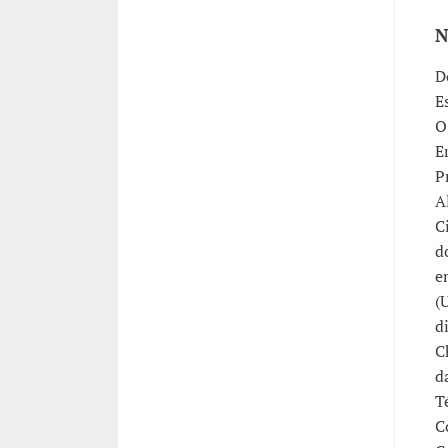
N
D
E
O
E
P
A
C
d
e
(
d
C
d
T
C