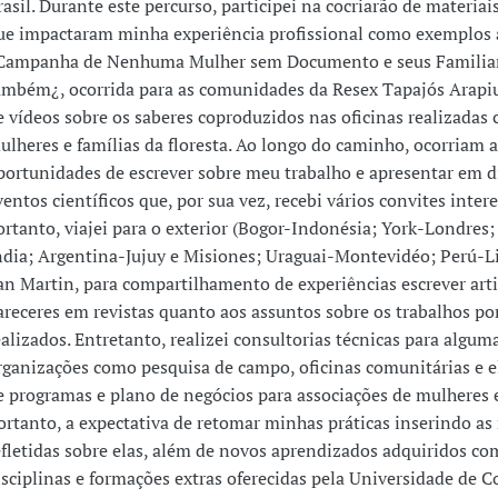
rasil. Durante este percurso, participei na cocriarão de materiai
ue impactaram minha experiência profissional como exemplos 
Campanha de Nenhuma Mulher sem Documento e seus Familia
ambém¿, ocorrida para as comunidades da Resex Tapajós Arapiu
e vídeos sobre os saberes coproduzidos nas oficinas realizadas
ulheres e famílias da floresta. Ao longo do caminho, ocorriam a
portunidades de escrever sobre meu trabalho e apresentar em d
ventos científicos que, por sua vez, recebi vários convites intere
ortanto, viajei para o exterior (Bogor-Indonésia; York-Londres;
ndia; Argentina-Jujuy e Misiones; Uraguai-Montevidéo; Perú-Li
an Martin, para compartilhamento de experiências escrever art
areceres em revistas quanto aos assuntos sobre os trabalhos p
ealizados. Entretanto, realizei consultorias técnicas para algum
rganizações como pesquisa de campo, oficinas comunitárias e 
e programas e plano de negócios para associações de mulheres
ortanto, a expectativa de retomar minhas práticas inserindo as
efletidas sobre elas, além de novos aprendizados adquiridos c
isciplinas e formações extras oferecidas pela Universidade de C