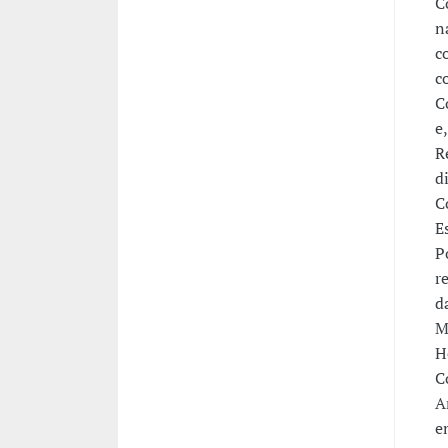
C
n
c
c
C
e
R
d
C
E
P
r
d
M
H
C
A
e