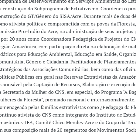
ompanhia de Desenvolvimento em Serviços Ambientais do Est
a construção do Subprograma de Extrativismo. Coordenei o pro
onstrução do GT/Gênero do SISA/Acre. Durante mais de duas dé
omo ativista política e comprometida com os povos da Floresta,
omissão Pro-Índio do Acre, na administração de seus projetos 
, por 20 anos como Coordenadora Pedagógica de Projetos do C
egião Amazônica, com participação direta na elaboração de mat
idáticos para Educação Ambiental, Educação em Saúde, Organi
omunitária, Gênero e Cidadania. Facilitadora de Planejamento
stratégicos das Associações Comunitárias, bem como das oficin
olíticas Públicas em geral nas Reservas Extrativistas da Amazôn
esponsável pela Captação de Recursos, Elaboração e execução d
a Secretaria da Mulher do CNS, em especial, do Programa "A B
ulheres da Floresta", premiado nacional e internacionalmente.
omenageada pelas famílias extrativistas como ¿Pedagoga da Flo
ontinuo ativista do CNS como integrante do Instituto de Estud
mazônicos-IEA; Comitê Chico Mendes-Acre e do Grupo da Terr
m sua composição mais de 20 segmentos dos Movimentos Socia