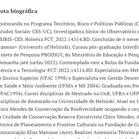
ota biográfica
outoranda no Programa Território, Risco e Políticas Públicas (
studos Sociais-CES-UC), Investigadora Júnior do Observatório 
SIRIS-CES. Bolseira FCT_2022.14514.BD. Conclusão de 6 meses
rasmus+ (University of Helsinki). Cursou pós-graduação Interdi
rojeto de Pesquisa PRODIGY, do Ministério de Educação e Pesq
lemanha (até junho/2022). Contemplada com a Bolsa da Fundaç
iência e a Tecnologia-FCT-2022.14514.BD. Especialista em Me
o Ensino Superior (UFAC 1998) e Especialista em Gestão Descen
m Saúde e Meio Ambiente (UFMA e MS 2004). Graduada em Pe
UFAC1994). Cursei disciplinas de Mestrado na UnB, UFBA e UFP
isciplinas de doutorado na Universidade de Helsinki. Atuei no I
hico Mendes de Conservação da Biodiversidade ocupando o car
a Unidade de Conservação Reserva Extrativista Chico Mendes. 
écnica de Planejamento e Projetos Culturais na Fundação de Cu
omunicação Elias Mansour (Acre). Realizei Assessoria Técnica p