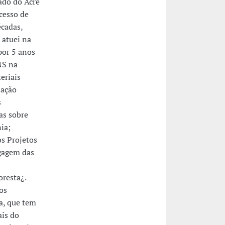
ado do Acre
cesso de
cadas,
 atuei na
por 5 anos
NS na
eriais
zação
s
as sobre
ia;
os Projetos
agagem das
resta¿.
os
a, que tem
is do