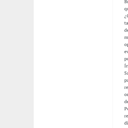
B
q
¿
t
d
m
o
e
p
Í
S
p
r
o
d
P
r
d