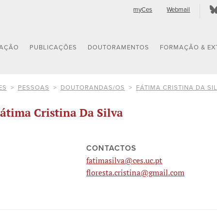
myCes
Webmail
GAÇÃO
PUBLICAÇÕES
DOUTORAMENTOS
FORMAÇÃO & EX
ES
PESSOAS
DOUTORANDAS/OS
FÁTIMA CRISTINA DA SI
átima Cristina Da Silva
CONTACTOS
fatimasilva@ces.uc.pt
floresta.cristina@gmail.com