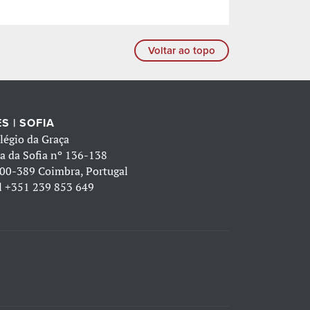
Voltar ao topo
S | SOFIA
légio da Graça
a da Sofia nº 136-138
00-389 Coimbra, Portugal
l
+351 239 853 649