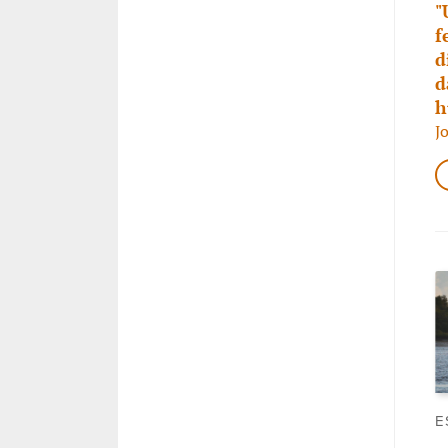
"
f
d
d
h
J
E