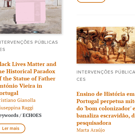
NTERVENÇÕES PÚBLICAS
ES
lack Lives Matter and
he Historical Paradox
INTERVENÇÕES PÚBLIC
f the Statue of Father
CES
ntónio Vieira in
ortugal
Ensino de História em
ristiano Gianolla
Portugal perpetua mit
iuseppina Raggi
do 'bom colonizador' 
eywords / ECHOES
banaliza escravidão, d
pesquisadora
Ler mais
Marta Araújo