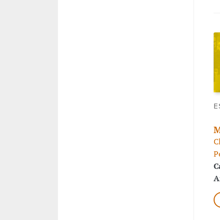
E
M
C
P
C
A