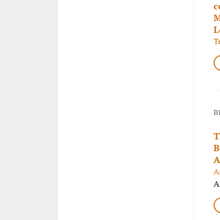
c
M
L
T
B
T
B
A
A
A