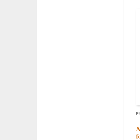
E
N
f