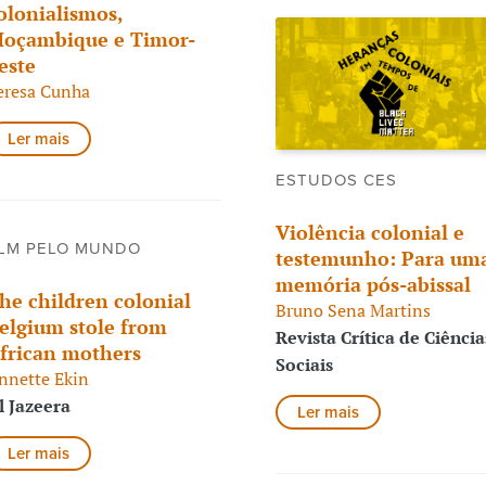
olonialismos,
oçambique e Timor-
este
eresa Cunha
Ler mais
ESTUDOS CES
Violência colonial e
LM PELO MUNDO
testemunho: Para um
memória pós-abissal
he children colonial
Bruno Sena Martins
elgium stole from
Revista Crítica de Ciência
frican mothers
Sociais
nnette Ekin
l Jazeera
Ler mais
Ler mais