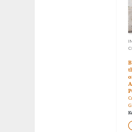
I
C
B
t
o
A
P
C
G
K