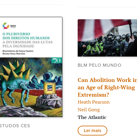
BLM PELO MUNDO
Can Abolition Work i
an Age of Right-Wing
Extremism?
Heath Pearson
Neil Gong
The Atlantic
STUDOS CES
Ler mais