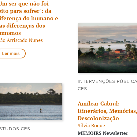
Um ser que não foi
eito para sofrer": da
iferença do humano e
as diferenças dos
umanos
oão Arriscado Nunes
Ler mais
INTERVENÇÕES PÚBLIC
CES
Amílcar Cabral:
Itinerários, Memórias
Descolonização
Sílvia Roque
STUDOS CES
MEMOIRS Newsletter