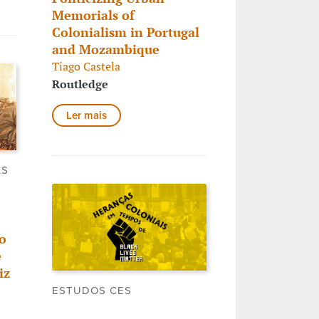
Memorials of
Colonialism in Portugal
and Mozambique
Tiago Castela
Routledge
Ler mais
AS
o
e
iz
ESTUDOS CES