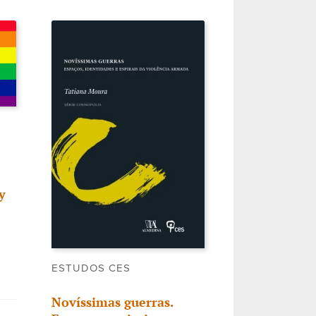
y
ESTUDOS CES
Novíssimas guerras.