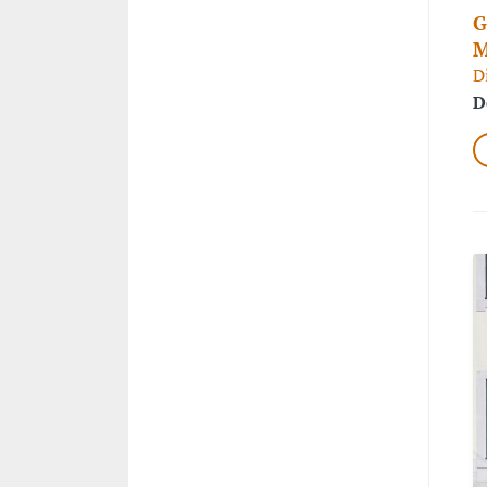
G
M
D
D