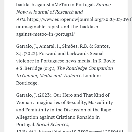
backlash against #MeToo in Portugal.
Europe
Now: A Journal of Research and
Arts.
https://www.europenowjournal.org/2020/03/09/t
unimaginable-rapist-and-the-backlash-
against-metoo-in-portugal/
Garraio, J., Amaral, I., Simões, R.B. & Santos,
S.J. (2023). Forward and backwards Sexual
violence in Portuguese news media. In K. Boyle
e S. Berridge (org.),
The Routledge Companion
to Gender, Media and Violence
. London:
Routledge.
Garraio, J. (2023). Our Hero and That Kind of
Woman: Imaginaries of Sexuality, Masculinity
and Femininity in the Discussion of the Rape
Allegation against Cristiano Ronaldo in
Portugal.
Social Sciences
,
12(8):461, https://doi.org/10.3390/socsci12080461.