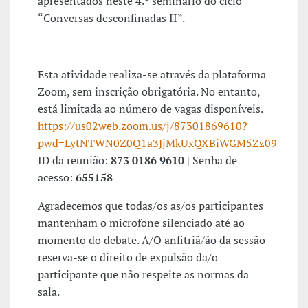
apresentados neste 4.º seminário do ciclo
“Conversas desconfinadas II”.
___________________
Esta atividade realiza-se através da plataforma
Zoom, sem inscrição obrigatória. No entanto,
está limitada ao número de vagas disponíveis.
https://us02web.zoom.us/j/87301869610?
pwd=LytNTWN0Z0Q1a3JjMkUxQXBiWGM5Zz09
ID da reunião:
873 0186 9610
| Senha de
acesso:
655158
Agradecemos que todas/os as/os participantes
mantenham o microfone silenciado até ao
momento do debate. A/O anfitriã/ão da sessão
reserva-se o direito de expulsão da/o
participante que não respeite as normas da
sala.