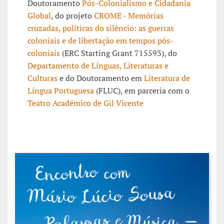
Doutoramento
Pós-Colonialismo e Cidadania
Global
, do projeto
CROME - Memórias
cruzadas, políticas do silêncio: as guerras
coloniais e de libertação em tempos pós-
coloniais
(ERC Starting Grant 715593), do
Departamento de Línguas, Literaturas e
Culturas
e do Doutoramento em
Literatura de
Língua Portuguesa
(FLUC), em parceria com o
Teatro Académico de Gil Vicente