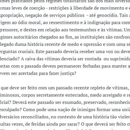
rimes praticados pelos regimes totalitários são dos mais diverso
ormas leves de coerção - restrições à liberdade de movimento e 
xpropriação, negação de serviços públicos - até genocídio. Tais
rigem ao ódio moral, ao ressentimento e à indignação para com
gressores, e destes em relação aos testemunhos e às vítimas. U
egimes autoritários chegados ao fim, as instituições são confro
 legado duma história recente de medo e opressão e com uma sé
erguntas cruciais. Este passado deveria receber uma voz ou deve
ilenciado? A raiva das vítimas deveria ser contada ou suprimid
ontas com o passado devem permanecer fechadas para manter a
evem ser acertadas para fazer justiça?
 que deve ser feito com um passado recente repleto de vítimas,
riminosos, corpos secretamente enterrados, medo arreigado e r
ficial? Deverá este passado ser exumado, preservado, reconheci
esculpado? Como pode uma nação de inimigos formar uma uniã
dversários reconciliados, no contexto de uma história tão violen
uitas vezes, de feridas ainda por sarar? O que deverá ser feito 