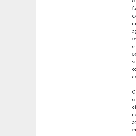
c
f
e
o
a
r
o
p
s
c
d
O
c
o
d
a
m