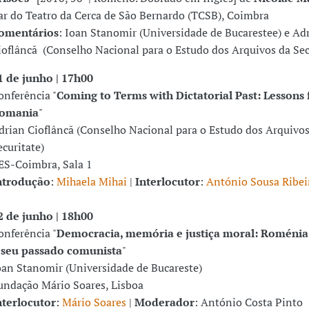
ar do Teatro da Cerca de São Bernardo (TCSB), Coimbra
omentários
: Ioan Stanomir (Universidade de Bucarestee) e Ad
ioflâncă (Conselho Nacional para o Estudo dos Arquivos da Sec
1 de junho | 17h00
onferência "
Coming to Terms with Dictatorial Past: Lessons
omania
"
drian Cioflâncă (Conselho Nacional para o Estudo dos Arquivos
ecuritate)
ES-Coimbra, Sala 1
ntrodução
:
Mihaela Mihai
|
Interlocutor
:
António Sousa Ribei
2 de junho | 18h00
onferência "
Democracia, memória e justiça moral: Roménia
 seu passado comunista
"
oan Stanomir (Universidade de Bucareste)
undação Mário Soares, Lisboa
nterlocutor
:
Mário Soares
|
Moderador
: António Costa Pinto