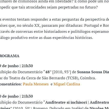
ilhares de criminosos ainda em liberdade? E como pode um n
mpedir que tais atrocidades sejam perpetradas no futuro?
s eventos tentam responder a estas perguntas da perspectiva d
aíses que, no século XX, passaram por ditaduras: Portugal e Ro
través de conversas entre historiadores e politólogos esperamo
iálogo produtivo entre as duas experiências históricas.
ROGRAMA
9 de junho | 21h30
xibição do Documentário “
48
” [2010, 93’] de
Susana Sousa Di
ar do Teatro da Cerca de São Bernardo (TCSB), Coimbra.
omentários
:
Paula Meneses
e
Miguel Cardina
0 de junho | 21h30
xibição do Documentário “
Amfiteatre si inchisori | Anfiteatro
risões
” [2010, 50’ | Romeno. Dobrado em Inglês] de
Nicolae M