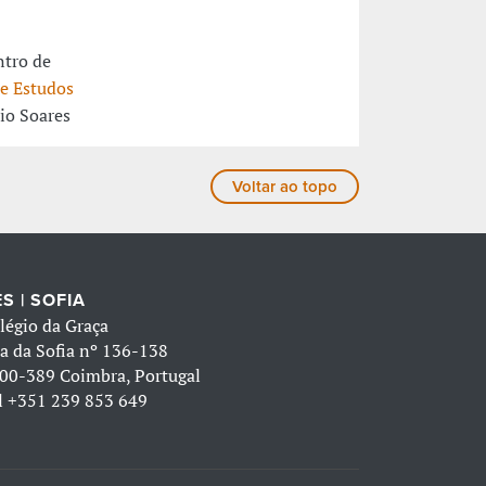
ntro de
e Estudos
io Soares
Voltar ao topo
S | SOFIA
légio da Graça
a da Sofia nº 136-138
00-389 Coimbra, Portugal
l
+351 239 853 649