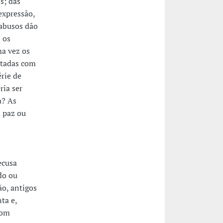
s; das
expressão,
 abusos dão
 os
ma vez os
ntadas com
rie de
ria ser
a? As
 paz ou
ecusa
do ou
o, antigos
ta e,
com