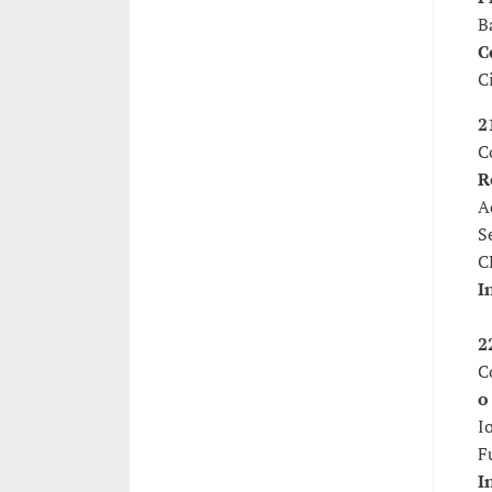
B
C
C
2
C
R
A
S
C
I
2
C
o
I
F
I