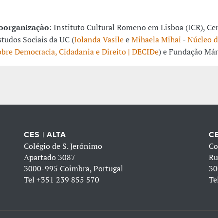
oorganização
: Instituto Cultural Romeno em Lisboa (ICR), Ce
studos Sociais da UC (
Iolanda Vasile
e
Mihaela Mihai
-
Núcleo d
obre Democracia, Cidadania e Direito | DECIDe
) e Fundação Már
CES | ALTA
CE
Colégio de S. Jerónimo
Co
Apartado 3087
Ru
3000-995 Coimbra, Portugal
30
Tel
+351 239 855 570
Te