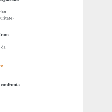
rian
uritate)
 from
 da
ro
 confronta