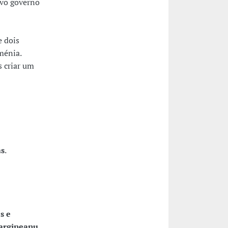
ovo governo
e dois
ménia.
s criar um
as
.
s e
argineanu