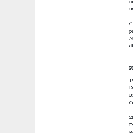
m
i
O
p
A
d
P
1
E
B
C
2
E
P