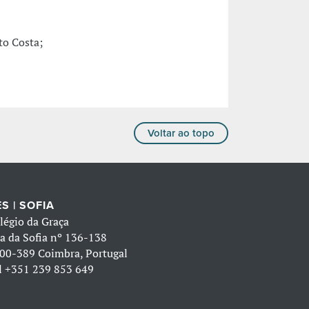
to Costa;
Voltar ao topo
S | SOFIA
légio da Graça
a da Sofia nº 136-138
00-389 Coimbra, Portugal
l
+351 239 853 649