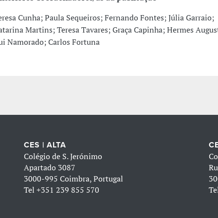
eresa Cunha; Paula Sequeiros; Fernando Fontes; Júlia Garraio;
atarina Martins; Teresa Tavares; Graça Capinha; Hermes Augus
ui Namorado; Carlos Fortuna
CES | ALTA
CE
Colégio de S. Jerónimo
Co
Apartado 3087
Ru
3000-995 Coimbra, Portugal
30
Tel
+351 239 855 570
Te