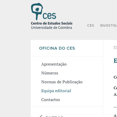
CES
INVESTI
P
OFICINA DO CES
E
Apresentação
Números
C
Normas de Publicação
C
Equipa editorial
A
Contactos
_
A