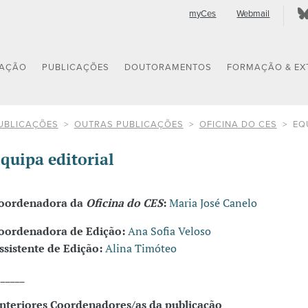
myCes
Webmail
GAÇÃO
PUBLICAÇÕES
DOUTORAMENTOS
FORMAÇÃO & EX
UBLICAÇÕES
OUTRAS PUBLICAÇÕES
OFICINA DO CES
EQ
quipa editorial
oordenadora da
Oficina do CES
:
Maria José Canelo
oordenadora de Edição:
Ana Sofia Veloso
ssistente de Edição:
Alina Timóteo
______
nteriores Coordenadores/as da publicação