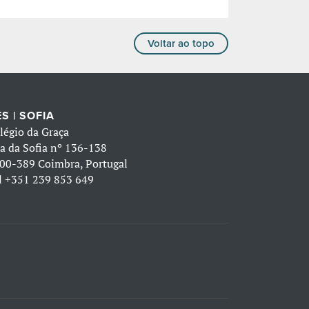
Voltar ao topo
S | SOFIA
légio da Graça
a da Sofia nº 136-138
00-389 Coimbra, Portugal
l
+351 239 853 649