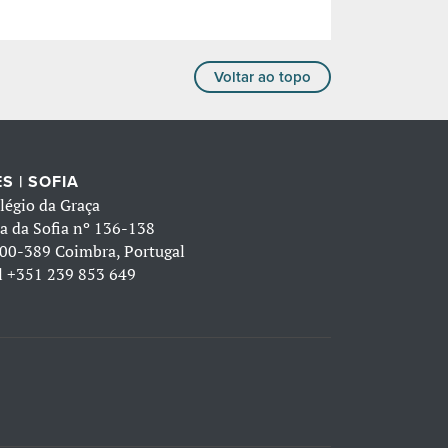
Voltar ao topo
S | SOFIA
légio da Graça
a da Sofia nº 136-138
00-389 Coimbra, Portugal
l
+351 239 853 649