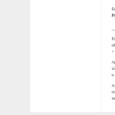
E
P
_
E
o
>
A
s
o
A
c
s