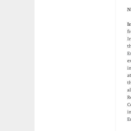
N
I
f
I
t
E
e
i
a
t
a
R
C
i
E