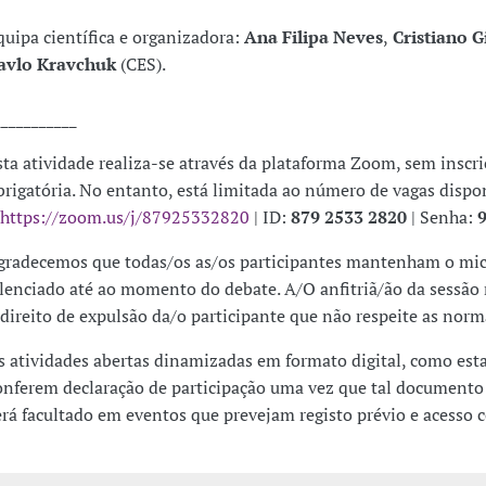
quipa científica e organizadora:
Ana Filipa Neves
,
Cristiano G
avlo Kravchuk
(CES).
___________
sta atividade realiza-se através da plataforma Zoom, sem inscr
brigatória. No entanto, está limitada ao número de vagas dispo
https://zoom.us/j/87925332820
| ID:
879 2533 2820
| Senha:
gradecemos que todas/os as/os participantes mantenham o mi
ilenciado até ao momento do debate. A/O anfitriã/ão da sessão 
 direito de expulsão da/o participante que não respeite as norma
s atividades abertas dinamizadas em formato digital, como est
onferem declaração de participação uma vez que tal documento
erá facultado em eventos que prevejam registo prévio e acesso 