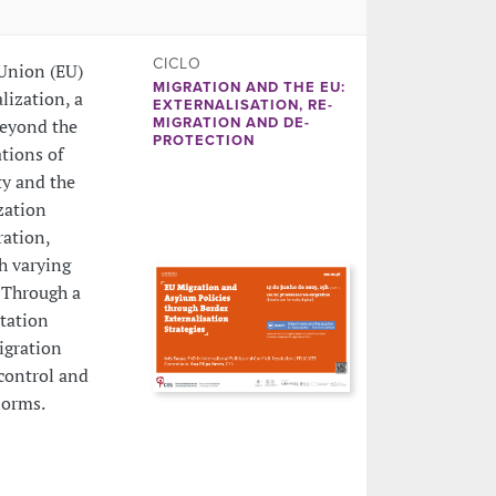
CICLO
Union (EU)
MIGRATION AND THE EU:
lization, a
EXTERNALISATION, RE-
beyond the
MIGRATION AND DE-
PROTECTION
ations of
ty and the
zation
ration,
th varying
. Through a
ntation
igration
control and
norms.