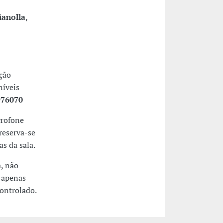
ianolla
,
ição
níveis
976070
crofone
reserva-se
s da sala.
a, não
 apenas
controlado.