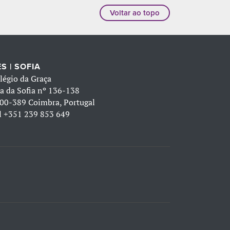
Voltar ao topo
S | SOFIA
légio da Graça
a da Sofia nº 136-138
00-389 Coimbra, Portugal
l
+351 239 853 649