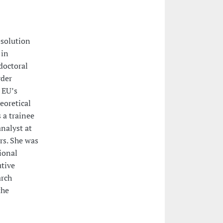
esolution
 in
doctoral
rder
 EU’s
eoretical
 a trainee
nalyst at
rs. She was
ional
utive
arch
the