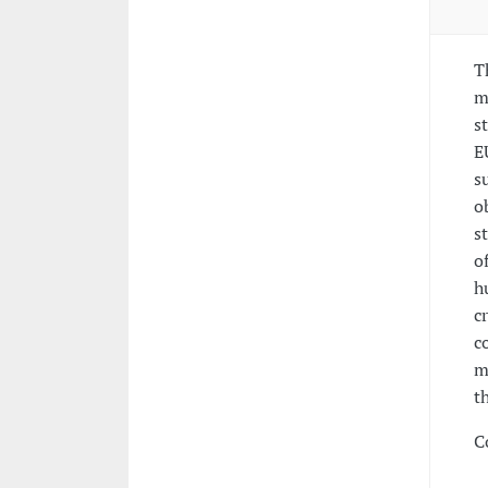
T
m
s
E
s
o
s
o
h
c
c
m
t
C