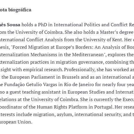
ota biográfica
nês Sousa
holds a PhD in International Politics and Conflict R
rom the University of Coimbra. She also holds a Master’s degree
nternational Conflict Analysis from the University of Kent. Her 
hesis, "Forced Migration at Europe’s Borders: An Analysis of Bo
xternalization Mechanisms in the Mediterranean", explores the
xternalization practices in migration governance, combining th
nsight with empirical research. Professionally, she has worked as
t the European Parliament in Brussels and as an international a
he Fundação Getulio Vargas in Rio de Janeiro for nearly four yea
lso a guest teaching assistant in European Studies and Internat
elations at the University of Coimbra. She is currently the Exec
oordinator of the Human Rights Platform in Portugal. Her rese
nterests include migration, asylum, international security, and 
uropean Union.