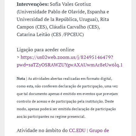
Intervenções:
Sofía Vales Grotiuz
(Universidade Pablo de Olavide, Espanha e
Universidad de la República, Uruguai), Rita
Campos (CES), Cláudia Carvalho (CES),
Catarina Leitão (CES /FPCEUC)
Ligação para aceder online
>
https://us02web.zoom.us/j/82495146479?
pwd=saTZyOSRAWZUYgwAXAUwmAr8eUw6lq.1
Nota
| As atividades abertas realizadas em formato digital,
como esta, não conferem declaração de participação, uma vez
que tal documento apenas é emitido em eventos que prevejam
controlo de acesso e de participação pela instituição. Deste
modo, apenas poderá ser emitida declaração de participação
aos/às participantes no regime presencial.
Atividade no âmbito do
CC.EDU | Grupo de