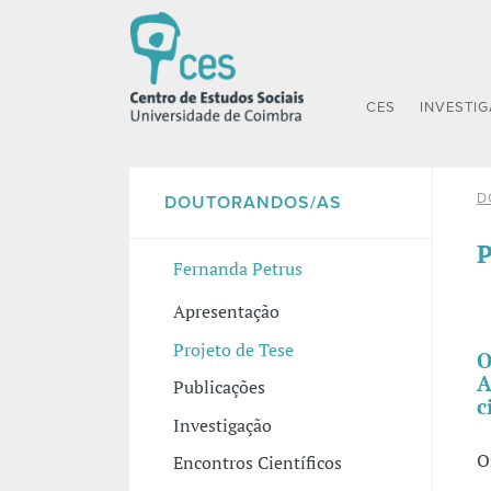
CES
INVESTI
D
DOUTORANDOS/AS
P
Fernanda Petrus
Apresentação
Projeto de Tese
O
A
Publicações
c
Investigação
O
Encontros Científicos