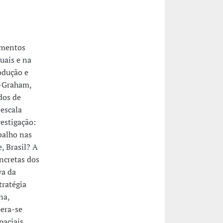
imentos
uais e na
odução e
n-Graham,
dos de
 escala
vestigação:
balho nas
, Brasil? A
ncretas dos
va da
tratégia
na,
pera-se
paciais