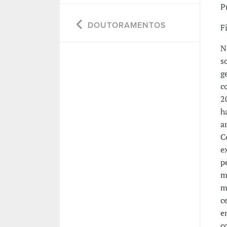
P
DOUTORAMENTOS
F
N
s
g
c
2
h
a
C
e
p
m
m
c
e
c