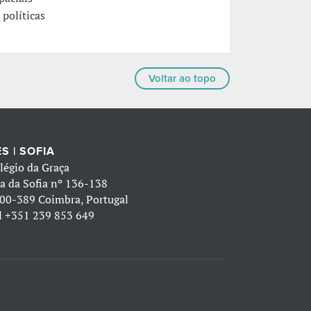
políticas
Voltar ao topo
S | SOFIA
légio da Graça
a da Sofia nº 136-138
00-389 Coimbra, Portugal
l
+351 239 853 649