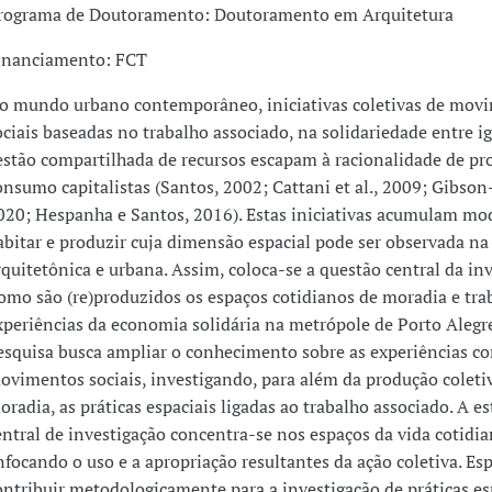
rograma de Doutoramento: Doutoramento em Arquitetura
inanciamento: FCT
o mundo urbano contemporâneo, iniciativas coletivas de mov
ociais baseadas no trabalho associado, na solidariedade entre ig
estão compartilhada de recursos escapam à racionalidade de pr
onsumo capitalistas (Santos, 2002; Cattani et al., 2009; Gibso
020; Hespanha e Santos, 2016). Estas iniciativas acumulam mo
abitar e produzir cuja dimensão espacial pode ser observada na
rquitetônica e urbana. Assim, coloca-se a questão central da in
omo são (re)produzidos os espaços cotidianos de moradia e tra
xperiências da economia solidária na metrópole de Porto Alegre
esquisa busca ampliar o conhecimento sobre as experiências co
ovimentos sociais, investigando, para além da produção coleti
oradia, as práticas espaciais ligadas ao trabalho associado. A es
entral de investigação concentra-se nos espaços da vida cotidia
nfocando o uso e a apropriação resultantes da ação coletiva. Es
ontribuir metodologicamente para a investigação de práticas es