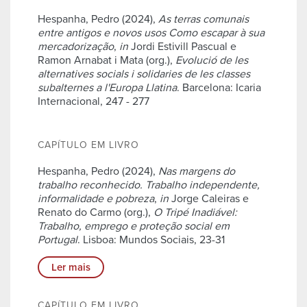
Hespanha, Pedro (2024),
As terras comunais
entre antigos e novos usos Como escapar à sua
mercadorização
,
in
Jordi Estivill Pascual e
Ramon Arnabat i Mata (org.),
Evolució de les
alternatives socials i solidaries de les classes
subalternes a l'Europa Llatina
. Barcelona: Icaria
Internacional, 247 - 277
CAPÍTULO EM LIVRO
Hespanha, Pedro (2024),
Nas margens do
trabalho reconhecido. Trabalho independente,
informalidade e pobreza
,
in
Jorge Caleiras e
Renato do Carmo (org.),
O Tripé Inadiável:
Trabalho, emprego e proteção social em
Portugal
. Lisboa: Mundos Sociais, 23-31
Ler mais
CAPÍTULO EM LIVRO