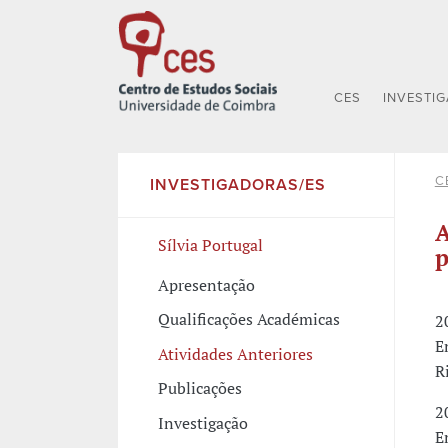
CES
INVESTI
C
INVESTIGADORAS/ES
A
Sílvia Portugal
p
Apresentação
Qualificações Académicas
2
E
Atividades Anteriores
R
Publicações
2
Investigação
E