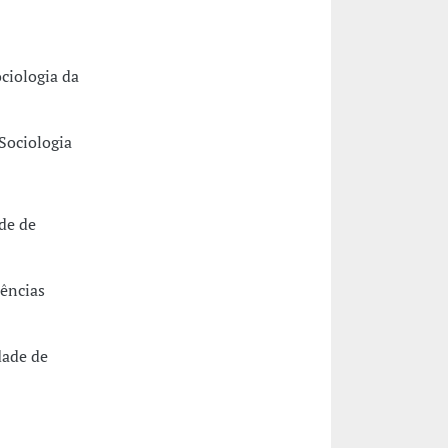
ciologia da
Sociologia
de de
iências
dade de