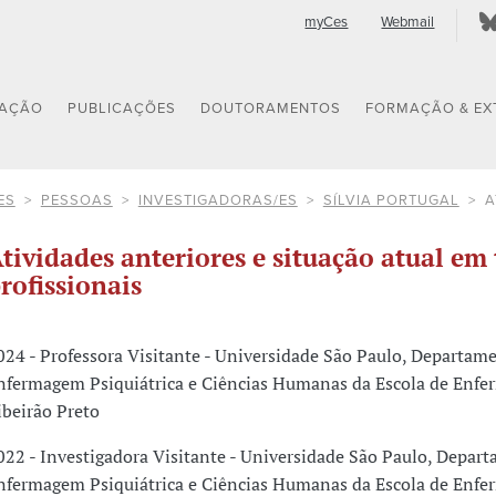
myCes
Webmail
GAÇÃO
PUBLICAÇÕES
DOUTORAMENTOS
FORMAÇÃO & EX
ES
PESSOAS
INVESTIGADORAS/ES
SÍLVIA PORTUGAL
A
tividades anteriores e situação atual em 
rofissionais
024 - Professora Visitante - Universidade São Paulo, Departam
nfermagem Psiquiátrica e Ciências Humanas da Escola de Enf
ibeirão Preto
022 - Investigadora Visitante - Universidade São Paulo, Depar
nfermagem Psiquiátrica e Ciências Humanas da Escola de Enf