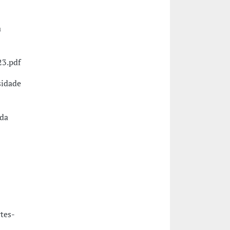
a
23.pdf
sidade
 da
tes-