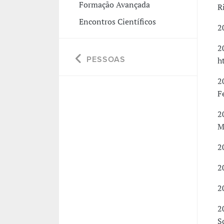
Formação Avançada
R
Encontros Científicos
2
2
PESSOAS
h
2
F
2
M
2
2
2
2
S