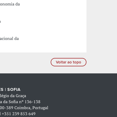
conomia da
a
acional da
Voltar ao topo
S | SOFIA
légio da Graça
a da Sofia nº 136-138
00-389 Coimbra, Portugal
l
+351 239 853 649