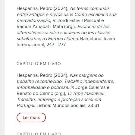
Hespanha, Pedro (2024),
As terras comunais
entre antigos e novos usos Como escapar à sua
mercadorização
,
in
Jordi Estivill Pascual e
Ramon Arnabat i Mata (org.),
Evolució de les
alternatives socials i solidaries de les classes
subalternes a l'Europa Llatina
. Barcelona: Icaria
Internacional, 247 - 277
CAPÍTULO EM LIVRO
Hespanha, Pedro (2024),
Nas margens do
trabalho reconhecido. Trabalho independente,
informalidade e pobreza
,
in
Jorge Caleiras e
Renato do Carmo (org.),
O Tripé Inadiável:
Trabalho, emprego e proteção social em
Portugal
. Lisboa: Mundos Sociais, 23-31
Ler mais
CAPÍTULO EM LIVRO