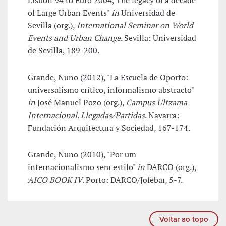
Lisbon'94 to Euro 2004, The legacy of a decade
of Large Urban Events"
in
Universidad de
Sevilla (org.),
International Seminar on World
Events and Urban Change
. Sevilla: Universidad
de Sevilla, 189-200.
Grande, Nuno (2012), "La Escuela de Oporto:
universalismo crítico, informalismo abstracto"
in
José Manuel Pozo (org.),
Campus Ultzama
Internacional. Llegadas/Partidas
. Navarra:
Fundación Arquitectura y Sociedad, 167-174.
Grande, Nuno (2010), "Por um
internacionalismo sem estilo"
in
DARCO (org.),
AICO BOOK IV
. Porto: DARCO/Jofebar, 5-7.
Voltar ao topo