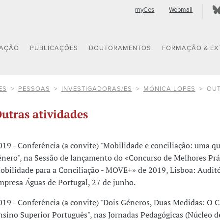
myCes
Webmail
GAÇÃO
PUBLICAÇÕES
DOUTORAMENTOS
FORMAÇÃO & EX
ES
PESSOAS
INVESTIGADORAS/ES
MÓNICA LOPES
OUT
utras atividades
019 - Conferência (a convite) "Mobilidade e conciliação: uma q
énero", na Sessão de lançamento do «Concurso de Melhores Prá
obilidade para a Conciliação - MOVE+» de 2019, Lisboa: Auditó
mpresa Águas de Portugal, 27 de junho.
019 - Conferência (a convite) "Dois Géneros, Duas Medidas: O 
nsino Superior Português", nas Jornadas Pedagógicas (Núcleo d