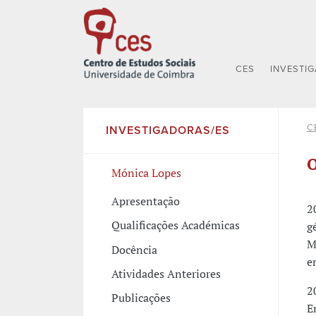
CES
INVESTI
C
INVESTIGADORAS/ES
O
Mónica Lopes
Apresentação
2
Qualificações Académicas
g
M
Docência
e
Atividades Anteriores
2
Publicações
E