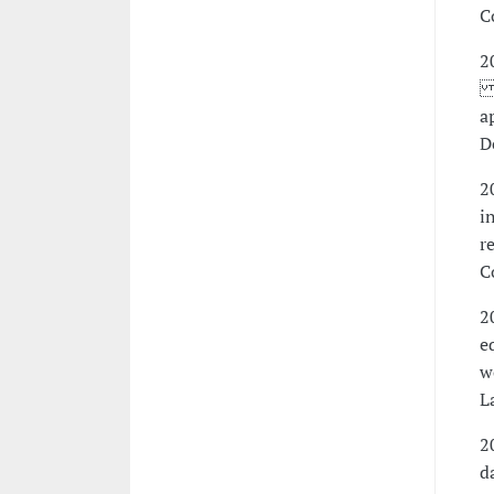
C
2
-
a
D
2
i
r
C
2
e
w
L
2
d