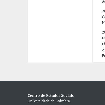
A
2
C
H
2
P
F
A
F
Centro de Estudos Sociais
Universidade de Coimbra