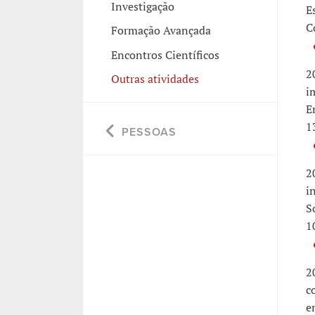
Investigação
E
C
Formação Avançada
Encontros Científicos
2
Outras atividades
i
E
1
PESSOAS
2
i
S
1
2
c
e