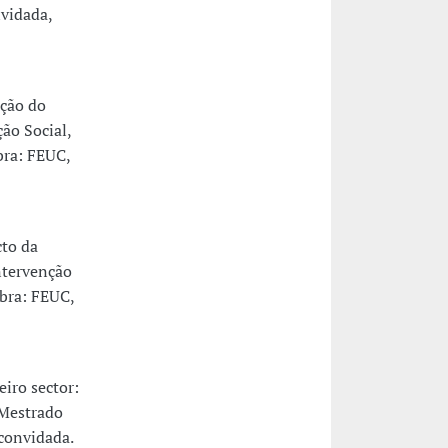
vidada,
ação do
ão Social,
bra: FEUC,
cto da
ntervenção
bra: FEUC,
iro sector:
 Mestrado
convidada.