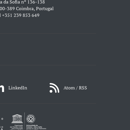
a da Sofia nº 136-138
00-389 Coimbra, Portugal
l
+351 239 853 649
LinkedIn
Atom / RSS