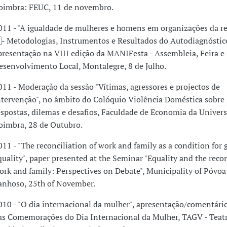
oimbra: FEUC, 11 de novembro.
011 - "A igualdade de mulheres e homens em organizações da r
 Metodologias, Instrumentos e Resultados do Autodiagnóstico
presentação na VIII edição da MANIFesta - Assembleia, Feira e
esenvolvimento Local, Montalegre, 8 de Julho.
011 - Moderação da sessão "Vítimas, agressores e projectos de
ntervenção", no âmbito do Colóquio Violência Doméstica sobre
espostas, dilemas e desafios, Faculdade de Economia da Univer
oimbra, 28 de Outubro.
011 - "The reconciliation of work and family as a condition for
quality", paper presented at the Seminar "Equality and the recon
ork and family: Perspectives on Debate", Municipality of Póvoa
anhoso, 25th of November.
010 - "O dia internacional da mulher", apresentação/comentári
as Comemorações do Dia Internacional da Mulher, TAGV - Teat