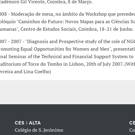
cadémico Gil Vicente, Coimbra, 8 de Março.
008 - Moderação de mesa, no âmbito da Workshop que precede
olóquio "Caminhos do Futuro: Novos Mapas para as Ciências So
umanas", Centro de Estudos Sociais, Coimbra, 18-21 de Junho.
007 - 2007 - "Diagnosis and Prospective study of the role of NG
romoting Equal Opportunities for Women and Men", presentati
inal Seminar of the Technical and Financial Support System t
uditorium of Torre do Tombo in Lisbon, 20th of July 2007. (Wit
erreira and Lina Coelho)
CES | ALTA
CE
Colégio de S. Jerónimo
Co