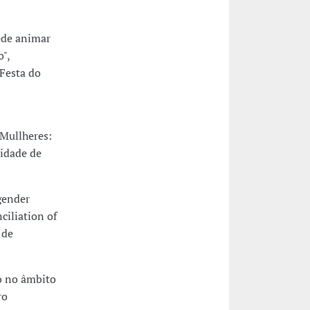
ede animar
",
 Festa do
 Mullheres:
sidade de
 gender
ciliation of
 de
o no âmbito
ro