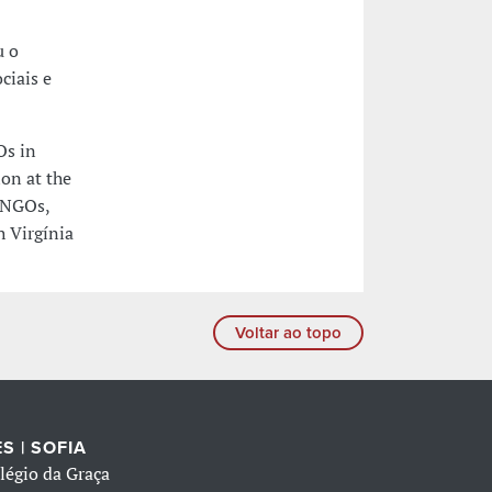
u o
ciais e
Os in
on at the
o NGOs,
h Virgínia
Voltar ao topo
S | SOFIA
légio da Graça