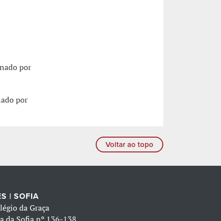
enado por
nado por
Voltar ao topo
S | SOFIA
légio da Graça
a da Sofia nº 136-138