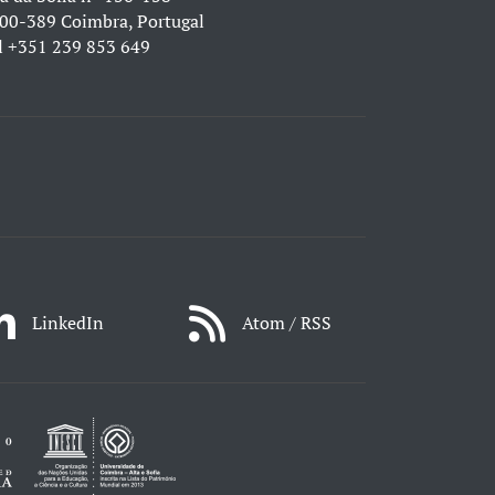
00-389 Coimbra, Portugal
l
+351 239 853 649
LinkedIn
Atom / RSS