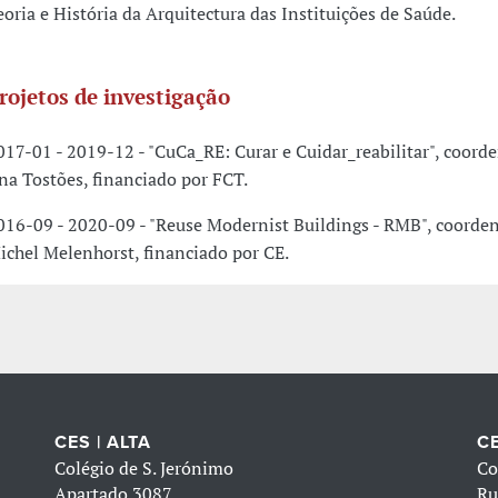
eoria e História da Arquitectura das Instituições de Saúde.
rojetos de investigação
017-01 - 2019-12 - "CuCa_RE: Curar e Cuidar_reabilitar", coord
na Tostões, financiado por FCT.
016-09 - 2020-09 - "Reuse Modernist Buildings - RMB", coorde
ichel Melenhorst, financiado por CE.
CES | ALTA
CE
Colégio de S. Jerónimo
Co
Apartado 3087
Ru